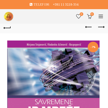
TELEFON:
+381 11 3218-354
0
0
-7%