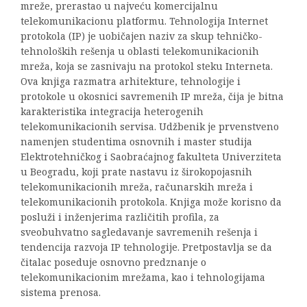
mreže, prerastao u najveću komercijalnu
telekomunikacionu platformu. Tehnologija Internet
protokola (IP) je uobičajen naziv za skup tehničko-
tehnoloških rešenja u oblasti telekomunikacionih
mreža, koja se zasnivaju na protokol steku Interneta.
Ova knjiga razmatra arhitekture, tehnologije i
protokole u okosnici savremenih IP mreža, čija je bitna
karakteristika integracija heterogenih
telekomunikacionih servisa. Udžbenik je prvenstveno
namenjen studentima osnovnih i master studija
Elektrotehničkog i Saobraćajnog fakulteta Univerziteta
u Beogradu, koji prate nastavu iz širokopojasnih
telekomunikacionih mreža, računarskih mreža i
telekomunikacionih protokola. Knjiga može korisno da
posluži i inženjerima različitih profila, za
sveobuhvatno sagledavanje savremenih rešenja i
tendencija razvoja IP tehnologije. Pretpostavlja se da
čitalac poseduje osnovno predznanje o
telekomunikacionim mrežama, kao i tehnologijama
sistema prenosa.