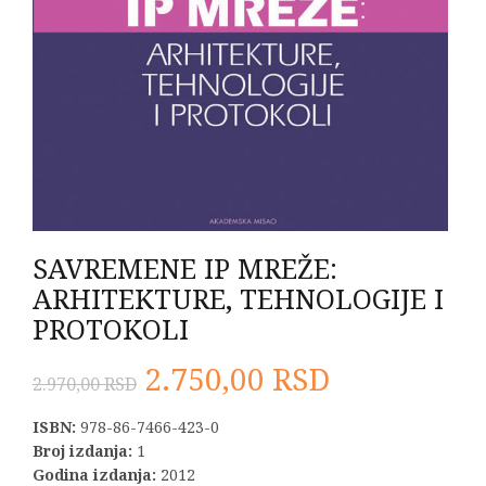
SAVREMENE IP MREŽE:
ARHITEKTURE, TEHNOLOGIJE I
PROTOKOLI
Originalna
Trenutna
2.750,00
RSD
2.970,00
RSD
cena
cena
ISBN:
978-86-7466-423-0
Broj izdanja:
1
je
je:
Godina izdanja:
2012