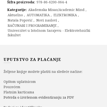
Šifra proizvoda:
978-86-6200-064-4
Kategorije:
Akademska Misao/Academic Mind
,
Aktuelno
,
AUTOMATIKA
,
ELEKTRONIKA
,
Nataša Popović
,
Novi naslovi
,
RAČUNARI I PROGRAMIRANJE
,
Univerzitet u Istočnom Sarajevu - Elektrotehnički
fakultet
UPUTSTVO ZA PLAĆANJE
Željene knjige možete platiti na sledeće načine:
Opštom uplatnicom
Pouzećem
Platnim karticama
Potvrda o izvršenom evidentiranju za PDV