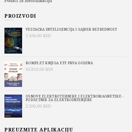
Podaci za identifikaciju
PROIZVODI
VEŠTAČKA INTELIGENCIJA I SAJBER BEZBEDNOST
1.100,00
RSD
KOMPLET KNJIGA ETF PRVA GODINA
45.810,00
RSD
OSNOVE ELEKTROTEHNIKE I ELEKTROMAGNETIKE -
PODSETNIK ZA ELEKTROINŽENJERE
2.200,00
RSD
PREUZMITE APLIKACIJU