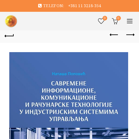
TELEFON:
+381 11 3218-354
0
0