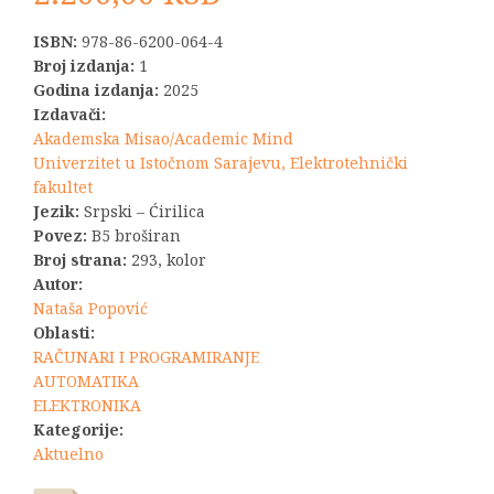
ISBN:
978-86-6200-064-4
Broj izdanja:
1
Godina izdanja:
2025
Izdavači:
Akademska Misao/Academic Mind
Univerzitet u Istočnom Sarajevu, Elektrotehnički
fakultet
Jezik:
Srpski – Ćirilica
Povez:
B5 broširan
Broj strana:
293, kolor
Autor:
Nataša Popović
Oblasti:
RAČUNARI I PROGRAMIRANJE
AUTOMATIKA
ELEKTRONIKA
Kategorije:
Aktuelno