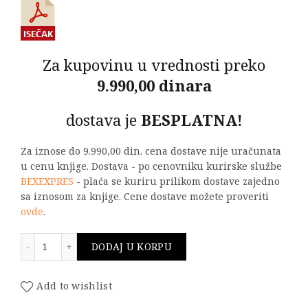
Za kupovinu u vrednosti preko
9.990,00 dinara
dostava je
BESPLATNA!
Za iznose do 9.990,00 din. cena dostave nije uračunata
u cenu knjige. Dostava - po cenovniku kurirske službe
BEXEXPRES
- plaća se kuriru prilikom dostave zajedno
sa iznosom za knjige. Cene dostave možete proveriti
ovde
.
Savremene informacione, komunikacione i računarske 
DODAJ U KORPU
Add to wishlist