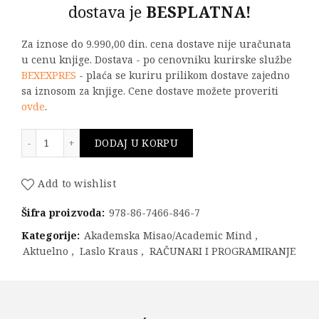
dostava je
BESPLATNA!
Za iznose do 9.990,00 din. cena dostave nije uračunata
u cenu knjige. Dostava - po cenovniku kurirske službe
BEXEXPRES
- plaća se kuriru prilikom dostave zajedno
sa iznosom za knjige. Cene dostave možete proveriti
ovde
.
REŠENI ZADACI IZ PROGRAMSKOG JEZIKA C++ 6. izdanj
DODAJ U KORPU
Add to wishlist
Šifra proizvoda:
978-86-7466-846-7
Kategorije:
Akademska Misao/Academic Mind
,
Aktuelno
,
Laslo Kraus
,
RAČUNARI I PROGRAMIRANJE