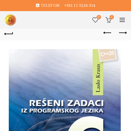
TELEFON:
+381 11 3218-354
0
0