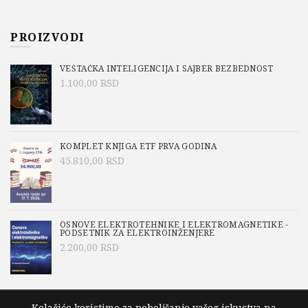
PROIZVODI
VEŠTAČKA INTELIGENCIJA I SAJBER BEZBEDNOST
1.100,00
RSD
KOMPLET KNJIGA ETF PRVA GODINA
45.810,00
RSD
OSNOVE ELEKTROTEHNIKE I ELEKTROMAGNETIKE -
PODSETNIK ZA ELEKTROINŽENJERE
2.200,00
RSD
Kolačiće koristimo za poboljšanje vašeg iskustva na