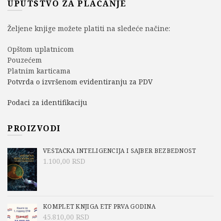
UPUTSTVO ZA PLAĆANJE
Željene knjige možete platiti na sledeće načine:
Opštom uplatnicom
Pouzećem
Platnim karticama
Potvrda o izvršenom evidentiranju za PDV
Podaci za identifikaciju
PROIZVODI
VEŠTAČKA INTELIGENCIJA I SAJBER BEZBEDNOST
1.100,00
RSD
KOMPLET KNJIGA ETF PRVA GODINA
45.810,00
RSD