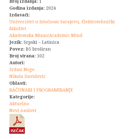
Broj izdanja:
1
Godina izdanja:
2024
Izdavači:
Univerzitet u Istočnom Sarajevu, Elektrotehnički
fakultet
Akademska Misao/Academic Mind
Jezik:
Srpski – Latinica
Povez:
B5 broširan
Broj strana:
102
Autori:
Srđan Nogo
Nikola Davidović
Oblasti:
RAČUNARI I PROGRAMIRANJE
Kategorije:
Aktuelno
Novi naslovi