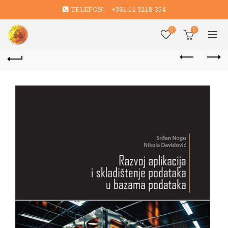
TELEFON:
+381 11 3218-354
0
0