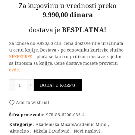
Za kupovinu u vrednosti preko
9.990,00 dinara
dostava je
BESPLATNA!
Za iznose do 9.990,00 din. cena dostave nije uračunata
u cenu knjige. Dostava - po cenovniku kurirske službe
BEXEXPRES
- plaća se kuriru prilikom dostave zajedno
sa iznosom za knjige. Cene dostave možete proveriti
ovde
.
Razvoj aplikacija i skladištenje podataka u bazama pod
DODAJ U KORPU
Add to wishlist
Šifra proizvoda:
978-86-6200-035-4
Kategorije:
Akademska Misao/Academic Mind
,
Aktuelno
,
Nikola Davidović
,
Novi naslovi
,