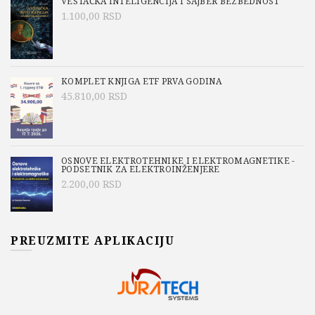
VEŠTAČKA INTELIGENCIJA I SAJBER BEZBEDNOST
1.100,00
RSD
KOMPLET KNJIGA ETF PRVA GODINA
45.810,00
RSD
OSNOVE ELEKTROTEHNIKE I ELEKTROMAGNETIKE -
PODSETNIK ZA ELEKTROINŽENJERE
2.200,00
RSD
PREUZMITE APLIKACIJU