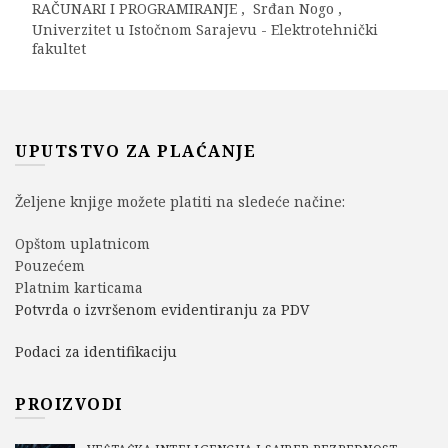
RAČUNARI I PROGRAMIRANJE
,
Srđan Nogo
,
Univerzitet u Istočnom Sarajevu - Elektrotehnički
fakultet
UPUTSTVO ZA PLAĆANJE
Željene knjige možete platiti na sledeće načine:
Opštom uplatnicom
Pouzećem
Platnim karticama
Potvrda o izvršenom evidentiranju za PDV
Podaci za identifikaciju
PROIZVODI