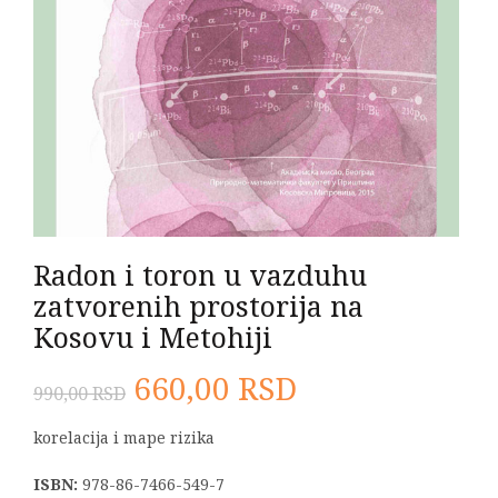
Radon i toron u vazduhu
zatvorenih prostorija na
Kosovu i Metohiji
Originalna
Trenutna
660,00
RSD
990,00
RSD
cena
cena
korelacija i mape rizika
je
je:
ISBN:
978-86-7466-549-7