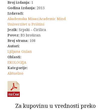
Broj izdanja:
1
bila:
660,00 RSD.
Godina izdanja:
2015
Izdavači:
990,00 RSD.
Akademska Misao/Academic Mind
Univerzitet u Prištini
Jezik:
Srpski – Ćirilica
Povez:
B5 broširan
Broj strana:
108
Autori:
Ljiljana Gulan
Oblasti:
EKOLOGIJA
Kategorije:
Aktuelno
Za kupovinu u vrednosti preko