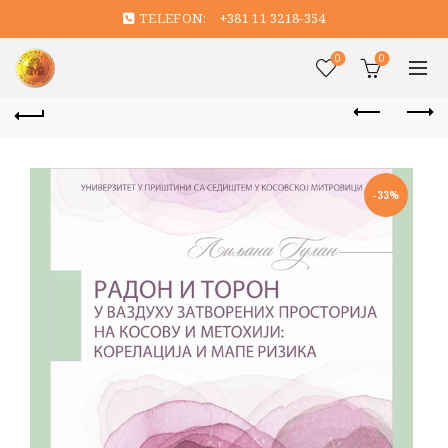
TELEFON:
+381 11 3218-354
0
0
-33%