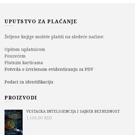
UPUTSTVO ZA PLAĆANJE
Željene knjige možete platiti na sledeće načine:
Opštom uplatnicom
Pouzećem
Platnim karticama
Potvrda o izvršenom evidentiranju za PDV
Podaci za identifikaciju
PROIZVODI
VEŠTAČKA INTELIGENCIJA I SAJBER BEZBEDNOST
1.100,00
RSD