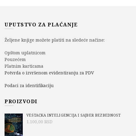
UPUTSTVO ZA PLAĆANJE
Željene knjige možete platiti na sledeće načine:
Opštom uplatnicom
Pouzećem
Platnim karticama
Potvrda o izvršenom evidentiranju za PDV
Podaci za identifikaciju
PROIZVODI
VEŠTAČKA INTELIGENCIJA I SAJBER BEZBEDNOST
1.100,00
RSD