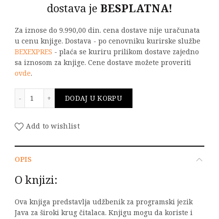
dostava je
BESPLATNA!
Za iznose do 9.990,00 din. cena dostave nije uračunata
u cenu knjige. Dostava - po cenovniku kurirske službe
BEXEXPRES
- plaća se kuriru prilikom dostave zajedno
sa iznosom za knjige. Cene dostave možete proveriti
ovde
.
PROGRAMSKI JEZIK JAVA SA REŠENIM ZADACIMA 3. izdan
DODAJ U KORPU
Add to wishlist
OPIS
O knjizi:
Ova knjiga predstavlja udžbenik za programski jezik
Java za široki krug čitalaca. Knjigu mogu da koriste i