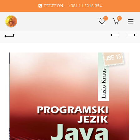
TELEFON:
+381 11 3218-354
0
0