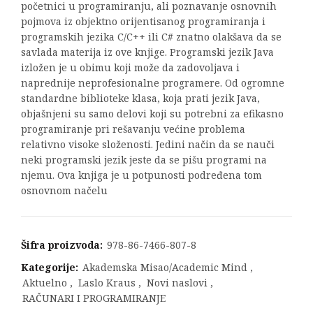
početnici u programiranju, ali poznavanje osnovnih
pojmova iz objektno orijentisanog programiranja i
programskih jezika C/C++ ili C# znatno olakšava da se
savlada materija iz ove knjige. Programski jezik Java
izložen je u obimu koji može da zadovoljava i
naprednije neprofesionalne programere. Od ogromne
standardne biblioteke klasa, koja prati jezik Java,
objašnjeni su samo delovi koji su potrebni za efikasno
programiranje pri rešavanju većine problema
relativno visoke složenosti. Jedini način da se nauči
neki programski jezik jeste da se pišu programi na
njemu. Ova knjiga je u potpunosti podređena tom
osnovnom načelu
Šifra proizvoda:
978-86-7466-807-8
Kategorije:
Akademska Misao/Academic Mind
,
Aktuelno
,
Laslo Kraus
,
Novi naslovi
,
RAČUNARI I PROGRAMIRANJE