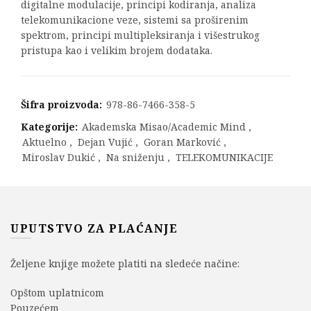
digitalne modulacije, principi kodiranja, analiza
telekomunikacione veze, sistemi sa proširenim
spektrom, principi multipleksiranja i višestrukog
pristupa kao i velikim brojem dodataka.
Šifra proizvoda:
978-86-7466-358-5
Kategorije:
Akademska Misao/Academic Mind
,
Aktuelno
,
Dejan Vujić
,
Goran Marković
,
Miroslav Dukić
,
Na sniženju
,
TELEKOMUNIKACIJE
UPUTSTVO ZA PLAĆANJE
Željene knjige možete platiti na sledeće načine:
Opštom uplatnicom
Pouzećem