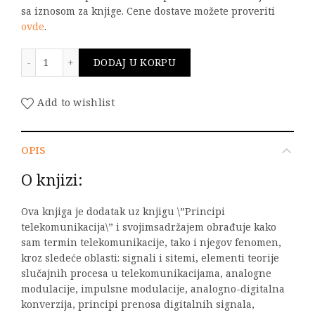
sa iznosom za knjige. Cene dostave možete proveriti
ovde
.
Principi telekomunikacija - zbornik rešenih zadataka 
DODAJ U KORPU
Add to wishlist
OPIS
O knjizi:
Ova knjiga je dodatak uz knjigu \”Principi
telekomunikacija\” i svojimsadržajem obrađuje kako
sam termin telekomunikacije, tako i njegov fenomen,
kroz sledeće oblasti: signali i sitemi, elementi teorije
slučajnih procesa u telekomunikacijama, analogne
modulacije, impulsne modulacije, analogno-digitalna
konverzija, principi prenosa digitalnih signala,