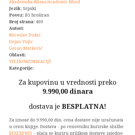
bila:
1.980,00 R
Akademska Misao/Academic Mind
Jezik:
Srpski
2.200,00 RSD.
Povez:
B5 broširan
Broj strana:
469
Autori:
Miroslav Dukić
Dejan Vujić
Goran Marković
Oblasti:
TELEKOMUNIKACIJE
Kategorije:
Za kupovinu u vrednosti preko
9.990,00 dinara
dostava je
BESPLATNA!
Za iznose do 9.990,00 din. cena dostave nije uračunata
u cenu knjige. Dostava - po cenovniku kurirske službe
BEXEXPRES
- plaća se kuriru prilikom dostave zajedno