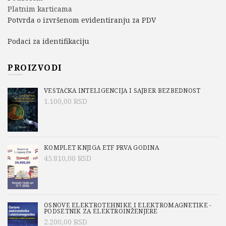
Platnim karticama
Potvrda o izvršenom evidentiranju za PDV
Podaci za identifikaciju
PROIZVODI
VEŠTAČKA INTELIGENCIJA I SAJBER BEZBEDNOST
1.100,00
RSD
KOMPLET KNJIGA ETF PRVA GODINA
45.810,00
RSD
OSNOVE ELEKTROTEHNIKE I ELEKTROMAGNETIKE -
PODSETNIK ZA ELEKTROINŽENJERE
2.200,00
RSD