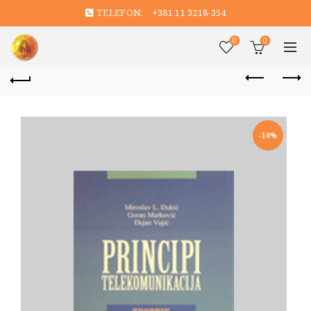
TELEFON:
+381 11 3218-354
0
0
-10%