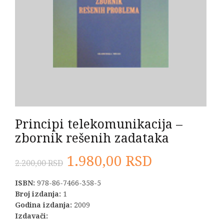
Principi telekomunikacija –
zbornik rešenih zadataka
Originalna
Trenutna
1.980,00
RSD
2.200,00
RSD
cena
cena
ISBN:
978-86-7466-358-5
Broj izdanja:
1
je
je:
Godina izdanja:
2009
Izdavači: