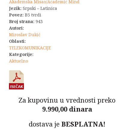
bila:
4.400,00 R
Akademska Misao/Academic Mind
Jezik:
Srpski – Latinica
5.500,00 RSD.
Povez:
B5 tvrdi
Broj strana:
943
Autori:
Miroslav Dukić
Oblasti:
TELEKOMUNIKACIJE
Kategorije:
Aktuelno
Za kupovinu u vrednosti preko
9.990,00 dinara
dostava je
BESPLATNA!