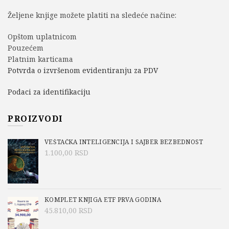
Željene knjige možete platiti na sledeće načine:
Opštom uplatnicom
Pouzećem
Platnim karticama
Potvrda o izvršenom evidentiranju za PDV
Podaci za identifikaciju
PROIZVODI
VEŠTAČKA INTELIGENCIJA I SAJBER BEZBEDNOST
1.100,00
RSD
KOMPLET KNJIGA ETF PRVA GODINA
45.810,00
RSD