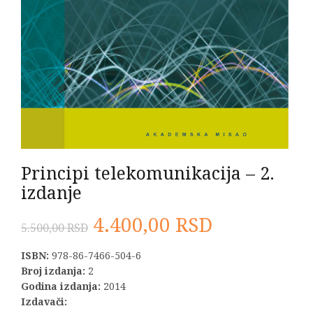
Principi telekomunikacija – 2.
izdanje
Originalna
Trenutna
4.400,00
RSD
5.500,00
RSD
cena
cena
ISBN:
978-86-7466-504-6
Broj izdanja:
2
je
je:
Godina izdanja:
2014
Izdavači: