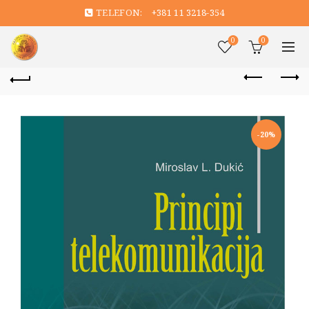
TELEFON:
+381 11 3218-354
0
0
-20%