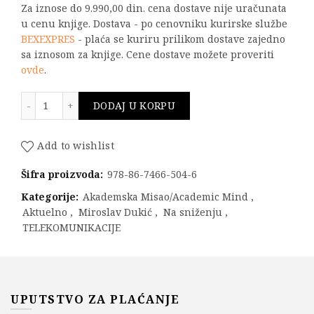
Za iznose do 9.990,00 din. cena dostave nije uračunata
u cenu knjige. Dostava - po cenovniku kurirske službe
BEXEXPRES
- plaća se kuriru prilikom dostave zajedno
sa iznosom za knjige. Cene dostave možete proveriti
ovde
.
Principi telekomunikacija - 2. izdanje količina
DODAJ U KORPU
Add to wishlist
Šifra proizvoda:
978-86-7466-504-6
Kategorije:
Akademska Misao/Academic Mind
,
Aktuelno
,
Miroslav Dukić
,
Na sniženju
,
TELEKOMUNIKACIJE
UPUTSTVO ZA PLAĆANJE