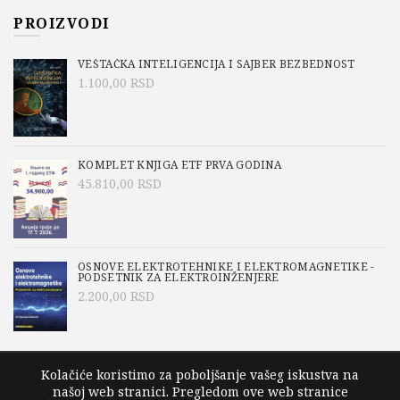
PROIZVODI
VEŠTAČKA INTELIGENCIJA I SAJBER BEZBEDNOST
1.100,00
RSD
KOMPLET KNJIGA ETF PRVA GODINA
45.810,00
RSD
OSNOVE ELEKTROTEHNIKE I ELEKTROMAGNETIKE -
PODSETNIK ZA ELEKTROINŽENJERE
2.200,00
RSD
Kolačiće koristimo za poboljšanje vašeg iskustva na
našoj web stranici. Pregledom ove web stranice