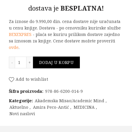
dostava je
BESPLATNA!
Za iznose do 9.990,00 din. cena dostave nije uračunata
u cenu knjige. Dostava - po cenovniku kurirske službe
BEXEXPRES
- plaća se kuriru prilikom dostave zajedno
sa iznosom za knjige. Cene dostave možete proveriti
ovde
.
PEDIJATRIJSKA NEFROLOGIJA - algoritmi dijagnoze i ter
DODAJ U KORPU
Add to wishlist
Šifra proizvoda:
978-86-6200-014-9
Kategorije:
Akademska Misao/Academic Mind
,
Aktuelno
,
Amira Peco-Antić
,
MEDICINA
,
Novi naslovi