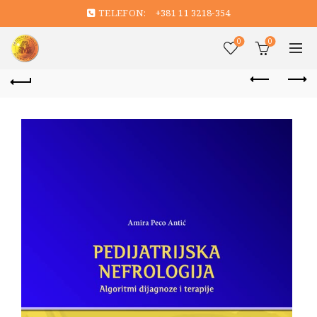
TELEFON:
+381 11 3218-354
0
0