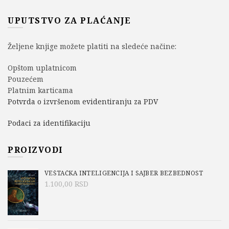
UPUTSTVO ZA PLAĆANJE
Željene knjige možete platiti na sledeće načine:
Opštom uplatnicom
Pouzećem
Platnim karticama
Potvrda o izvršenom evidentiranju za PDV
Podaci za identifikaciju
PROIZVODI
VEŠTAČKA INTELIGENCIJA I SAJBER BEZBEDNOST
1.100,00
RSD