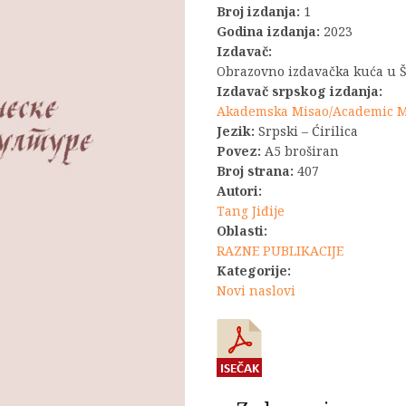
Broj izdanja:
1
bila:
Godina izdanja:
2023
Izdavač:
1.650,0
Obrazovno izdavačka kuća u 
Izdavač srpskog izdanja:
Akademska Misao/Academic 
Jezik:
Srpski – Ćirilica
Povez:
A5 broširan
Broj strana:
407
Autori:
Tang Jiđije
Oblasti:
RAZNE PUBLIKACIJE
Kategorije:
Novi naslovi