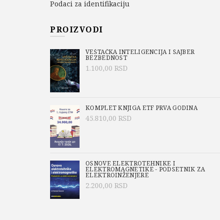
Podaci za identifikaciju
PROIZVODI
VEŠTAČKA INTELIGENCIJA I SAJBER
BEZBEDNOST
1.100,00
RSD
KOMPLET KNJIGA ETF PRVA GODINA
45.810,00
RSD
OSNOVE ELEKTROTEHNIKE I
ELEKTROMAGNETIKE - PODSETNIK ZA
ELEKTROINŽENJERE
2.200,00
RSD