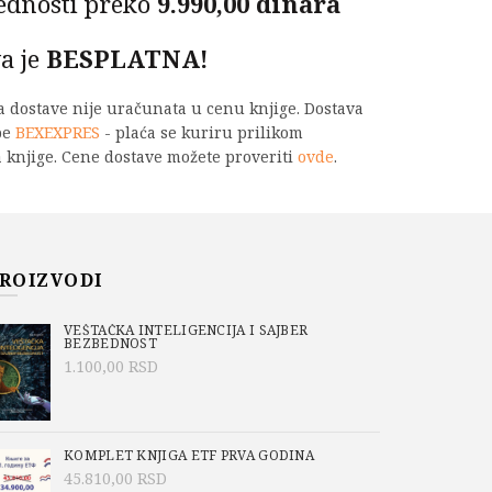
ednosti preko
9.990,00 dinara
a je
BESPLATNA!
na dostave nije uračunata u cenu knjige. Dostava
be
BEXEXPRES
- plaća se kuriru prilikom
 knjige. Cene dostave možete proveriti
ovde
.
icionalne kulture količina
PU
ROIZVODI
-961-7
VEŠTAČKA INTELIGENCIJA I SAJBER
BEZBEDNOST
o/Academic Mind
,
Na sniženju
,
Novi naslovi
,
1.100,00
RSD
đije
KOMPLET KNJIGA ETF PRVA GODINA
45.810,00
RSD