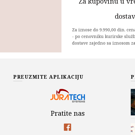
Za kupovinu u vr
dostav
Za iznose do 9.990,00 din. ce
- po cenovniku kurirske služ
dostave zajedno sa iznosom za
Osobenosti kineske trad
DODAJ U KOR
Add to wishlist
PREUZMITE APLIKACIJU
P
Šifra proizvoda:
978-86-7466
Kategorije:
Akademska Misa
RAZNE PUBLIKACIJE
,
Tang Ji
Pratite nas