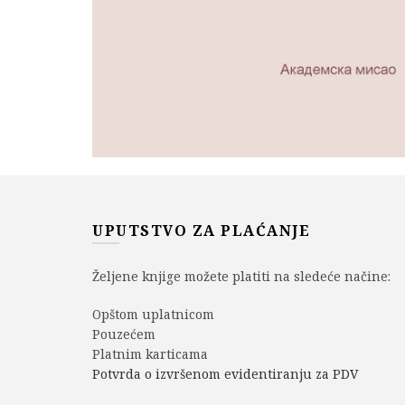
UPUTSTVO ZA PLAĆANJE
Željene knjige možete platiti na sledeće načine:
Opštom uplatnicom
Pouzećem
Platnim karticama
Potvrda o izvršenom evidentiranju za PDV