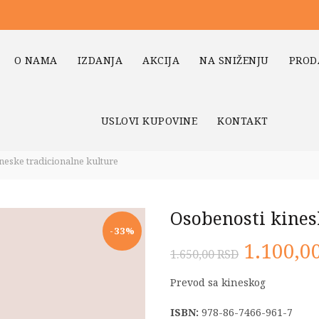
O NAMA
IZDANJA
AKCIJA
NA SNIŽENJU
PROD
USLOVI KUPOVINE
KONTAKT
eske tradicionalne kulture
Osobenosti kines
-33%
Origina
1.100,0
1.650,00
RSD
cena
Prevod sa kineskog
je
ISBN:
978-86-7466-961-7