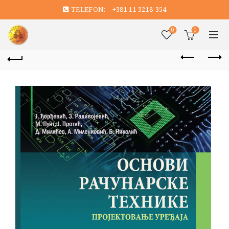
TELEFON:
+381 11 3218-354
0
0