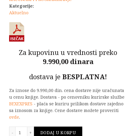
Kategorije:
Aktuelno
Za kupovinu u vrednosti preko
9.990,00 dinara
dostava je
BESPLATNA!
Za iznose do 9.990,00 din. cena dostave nije uračunata
u cenu knjige. Dostava - po cenovniku kurirske službe
BEXEXPRES
- plaća se kuriru prilikom dostave zajedno
sa iznosom za knjige. Cene dostave možete proveriti
ovde
.
OSNOVI RAČUNARSKE TEHNIKE - Projektovanje uređaja -
DODAJ U KORPU