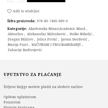
Add to wishlist
Šifra proizvoda:
978-86-7466-689-0
Kategorije:
Akademska Misao/Academic Mind
,
Aktuelno
,
Aleksandar Milenković
,
Boško Nikolić
,
Dragan Milićev
,
Jelica Protić
,
Jjovan Đorđević
,
Marija Punt
,
RAČUNARI I PROGRAMIRANJE
,
Zaharije Radivojević
UPUTSTVO ZA PLAĆANJE
Željene knjige možete platiti na sledeće načine:
Opštom uplatnicom
Pouzećem
Platnim karticama