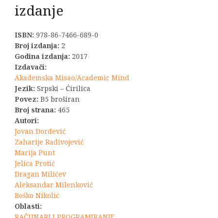
izdanje
ISBN:
978-86-7466-689-0
Broj izdanja:
2
Godina izdanja:
2017
Izdavači:
Akademska Misao/Academic Mind
Jezik:
Srpski – Ćirilica
Povez:
B5 broširan
Broj strana:
465
Autori:
Jovan Đorđević
Zaharije Radivojević
Marija Punt
Jelica Protić
Dragan Milićev
Aleksandar Milenković
Boško Nikolić
Oblasti:
RAČUNARI I PROGRAMIRANJE