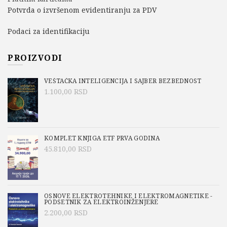
Potvrda o izvršenom evidentiranju za PDV
Podaci za identifikaciju
PROIZVODI
VEŠTAČKA INTELIGENCIJA I SAJBER BEZBEDNOST
1.100,00
RSD
KOMPLET KNJIGA ETF PRVA GODINA
45.810,00
RSD
OSNOVE ELEKTROTEHNIKE I ELEKTROMAGNETIKE -
PODSETNIK ZA ELEKTROINŽENJERE
2.200,00
RSD