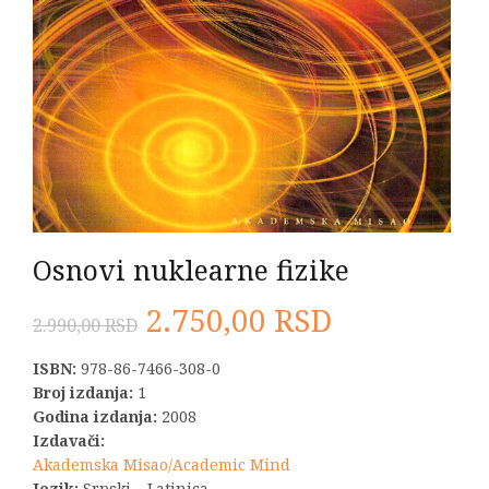
Osnovi nuklearne fizike
Originalna
Trenutna
2.750,00
RSD
2.990,00
RSD
cena
cena
ISBN:
978-86-7466-308-0
Broj izdanja:
1
je
je:
Godina izdanja:
2008
Izdavači:
bila:
2.750,00 R
Akademska Misao/Academic Mind
Jezik:
Srpski – Latinica