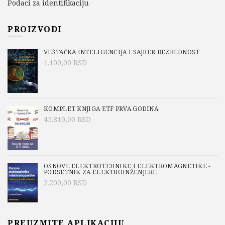
Podaci za identifikaciju
PROIZVODI
VEŠTAČKA INTELIGENCIJA I SAJBER BEZBEDNOST
1.100,00
RSD
KOMPLET KNJIGA ETF PRVA GODINA
45.810,00
RSD
OSNOVE ELEKTROTEHNIKE I ELEKTROMAGNETIKE -
PODSETNIK ZA ELEKTROINŽENJERE
2.200,00
RSD
PREUZMITE APLIKACIJU