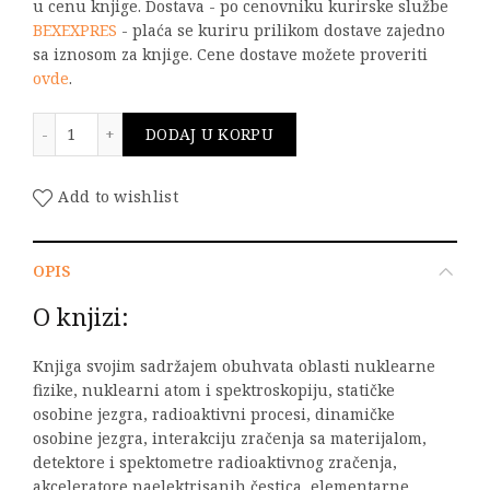
u cenu knjige. Dostava - po cenovniku kurirske službe
BEXEXPRES
- plaća se kuriru prilikom dostave zajedno
sa iznosom za knjige. Cene dostave možete proveriti
ovde
.
Osnovi nuklearne fizike količina
DODAJ U KORPU
Add to wishlist
OPIS
O knjizi:
Knjiga svojim sadržajem obuhvata oblasti nuklearne
fizike, nuklearni atom i spektroskopiju, statičke
osobine jezgra, radioaktivni procesi, dinamičke
osobine jezgra, interakciju zračenja sa materijalom,
detektore i spektometre radioaktivnog zračenja,
akceleratore naelektrisanih čestica, elementarne