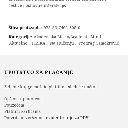
čestice i osnovne interakcije.
Šifra proizvoda:
978-86-7466-308-0
Kategorije:
Akademska Misao/Academic Mind
,
Aktuelno
,
FIZIKA
,
Na sniženju
,
Predrag Osmokrović
UPUTSTVO ZA PLAĆANJE
Željene knjige možete platiti na sledeće načine:
Opštom uplatnicom
Pouzećem
Platnim karticama
Potvrda o izvršenom evidentiranju za PDV