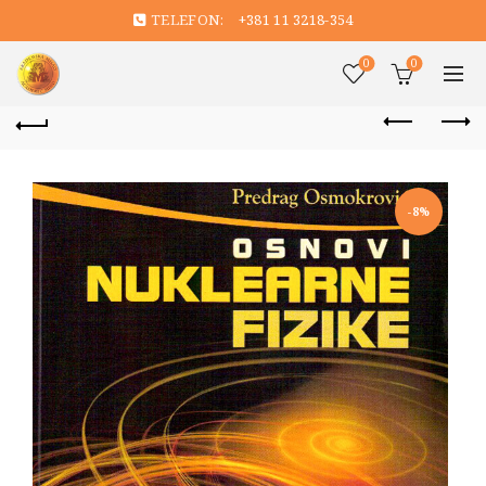
TELEFON:
+381 11 3218-354
0
0
-8%