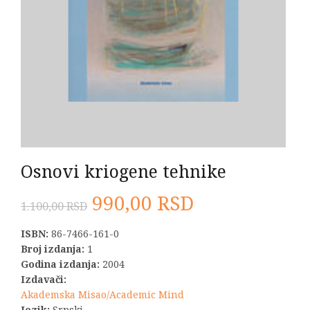
Osnovi kriogene tehnike
Originalna
Trenutna
990,00
RSD
1.100,00
RSD
cena
cena
ISBN:
86-7466-161-0
Broj izdanja:
1
je
je:
Godina izdanja:
2004
Izdavači:
bila:
990,00 RSD.
Akademska Misao/Academic Mind
Jezik:
Srpski