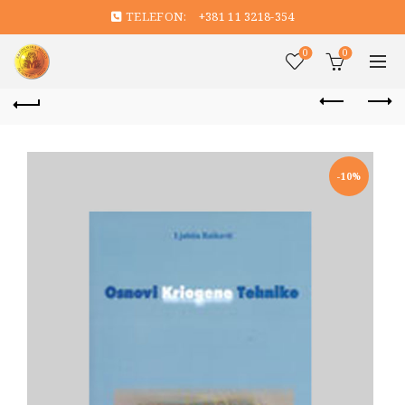
TELEFON:
+381 11 3218-354
0
0
-10%