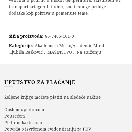
veličina u području niskih temperatura, skladištenje i
transport kriogenih fluida, kao i mnoge priloge i
dodatke koji pokrivaju pomenute teme.
Šifra proizvoda:
86-7466-161-0
Kategorije:
Akademska Misao/Academic Mind
,
Ljubiša Rašković
,
MAŠINSTVO
,
Na sniženju
UPUTSTVO ZA PLAĆANJE
Željene knjige možete platiti na sledeće načine:
Opštom uplatnicom
Pouzećem
Platnim karticama
Potvrda o izvršenom evidentiranju za PDV