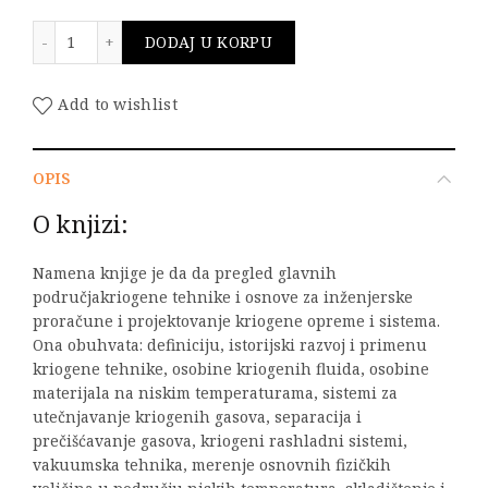
Osnovi kriogene tehnike količina
DODAJ U KORPU
Add to wishlist
OPIS
O knjizi:
Namena knjige je da da pregled glavnih
područjakriogene tehnike i osnove za inženjerske
proračune i projektovanje kriogene opreme i sistema.
Ona obuhvata: definiciju, istorijski razvoj i primenu
kriogene tehnike, osobine kriogenih fluida, osobine
materijala na niskim temperaturama, sistemi za
utečnjavanje kriogenih gasova, separacija i
prečišćavanje gasova, kriogeni rashladni sistemi,
vakuumska tehnika, merenje osnovnih fizičkih