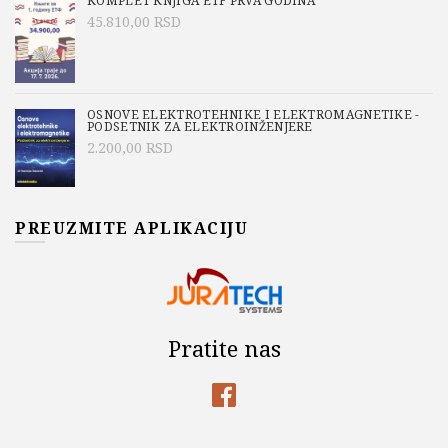
KOMPLET KNJIGA ETF PRVA GODINA
45.810,00
RSD
OSNOVE ELEKTROTEHNIKE I ELEKTROMAGNETIKE -
PODSETNIK ZA ELEKTROINŽENJERE
2.200,00
RSD
PREUZMITE APLIKACIJU
Pratite nas