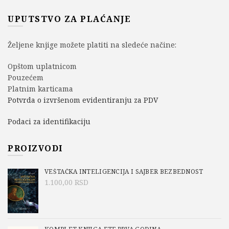
UPUTSTVO ZA PLAĆANJE
Željene knjige možete platiti na sledeće načine:
Opštom uplatnicom
Pouzećem
Platnim karticama
Potvrda o izvršenom evidentiranju za PDV
Podaci za identifikaciju
PROIZVODI
VEŠTAČKA INTELIGENCIJA I SAJBER BEZBEDNOST
1.100,00
RSD