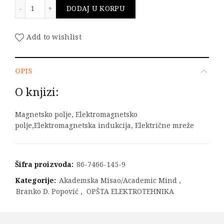
Osnovi elektrotehnike II količina
DODAJ U KORPU
Add to wishlist
OPIS
O knjizi:
Magnetsko polje, Elektromagnetsko
polje,Elektromagnetska indukcija, Električne mreže
Šifra proizvoda:
86-7466-145-9
Kategorije:
Akademska Misao/Academic Mind
,
Branko D. Popović
,
OPŠTA ELEKTROTEHNIKA