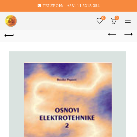
TELEFON:
+381 11 3218-354
0
0