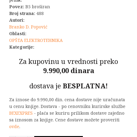
Povez:
B5 broširan
Broj strana:
488
Autori:
Branko D. Popović
Oblasti:
OPŠTA ELEKTROTEHNIKA
Kategorije:
Za kupovinu u vrednosti preko
9.990,00 dinara
dostava je
BESPLATNA!
Za iznose do 9.990,00 din. cena dostave nije uračunata
u cenu knjige. Dostava - po cenovniku kurirske službe
BEXEXPRES
- plaća se kuriru prilikom dostave zajedno
sa iznosom za knjige. Cene dostave možete proveriti
ovde
.