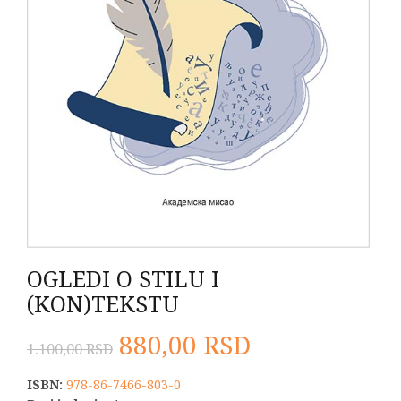
OGLEDI O STILU I
(KON)TEKSTU
Originalna
Trenutna
880,00
RSD
1.100,00
RSD
cena
cena
ISBN:
978-86-7466-803-0