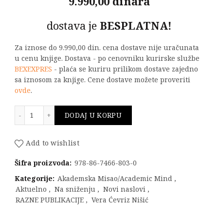
9.990,00 dinara
dostava je
BESPLATNA!
Za iznose do 9.990,00 din. cena dostave nije uračunata
u cenu knjige. Dostava - po cenovniku kurirske službe
BEXEXPRES
- plaća se kuriru prilikom dostave zajedno
sa iznosom za knjige. Cene dostave možete proveriti
ovde
.
OGLEDI O STILU I (KON)TEKSTU količina
DODAJ U KORPU
Add to wishlist
Šifra proizvoda:
978-86-7466-803-0
Kategorije:
Akademska Misao/Academic Mind
,
Aktuelno
,
Na sniženju
,
Novi naslovi
,
RAZNE PUBLIKACIJE
,
Vera Ćevriz Nišić