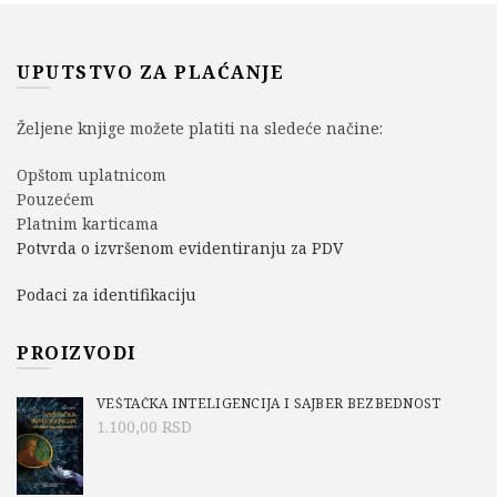
UPUTSTVO ZA PLAĆANJE
Željene knjige možete platiti na sledeće načine:
Opštom uplatnicom
Pouzećem
Platnim karticama
Potvrda o izvršenom evidentiranju za PDV
Podaci za identifikaciju
PROIZVODI
VEŠTAČKA INTELIGENCIJA I SAJBER BEZBEDNOST
1.100,00
RSD