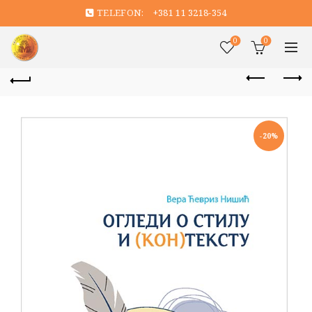
TELEFON:
+381 11 3218-354
0
0
-20%