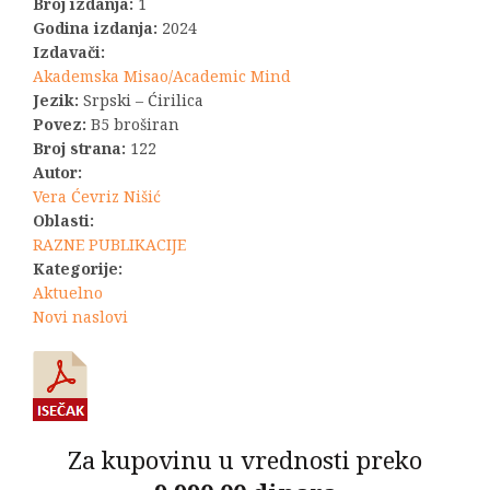
Broj izdanja:
1
je
je:
Godina izdanja:
2024
Izdavači:
bila:
880,00 RSD.
Akademska Misao/Academic Mind
Jezik:
Srpski – Ćirilica
1.100,00 RSD.
Povez:
B5 broširan
Broj strana:
122
Autor:
Vera Ćevriz Nišić
Oblasti:
RAZNE PUBLIKACIJE
Kategorije:
Aktuelno
Novi naslovi
Za kupovinu u vrednosti preko