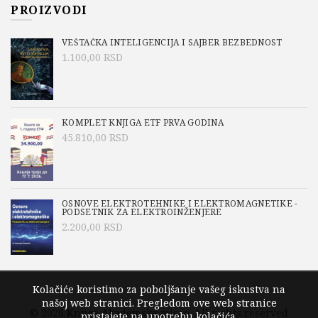
PROIZVODI
VEŠTAČKA INTELIGENCIJA I SAJBER BEZBEDNOST
1.100,00
RSD
KOMPLET KNJIGA ETF PRVA GODINA
45.810,00
RSD
OSNOVE ELEKTROTEHNIKE I ELEKTROMAGNETIKE -
PODSETNIK ZA ELEKTROINŽENJERE
2.200,00
RSD
Kolačiće koristimo za poboljšanje vašeg iskustva na
našoj web stranici. Pregledom ove web stranice
© 2026
Knjige Akademska misao
. All rights reserved
pristajete na upotrebu kolačića.