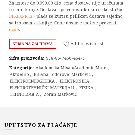
Za iznose do 9.990,00 din. cena dostave nije uračunata
u cenu knjige. Dostava - po cenovniku kurirske službe
BEXEXPRES
- plaća se kuriru prilikom dostave zajedno
sa iznosom za knjige. Cene dostave možete proveriti
ovde
.
Add to wishlist
NEMA NA ZALIHAMA
Šifra proizvoda:
978-86-7466-464-3
Kategorije:
Akademska Misao/Academic Mind
,
Aktuelno
,
Biljana Todorović Marković
,
ELEKTROENERGETIKA
,
ELEKTRONIKA
,
ELEKTROTEHNIČKI MATERIJALI
,
FIZIKA
,
TEHNOLOGIJA
,
Zoran Marković
UPUTSTVO ZA PLAĆANJE