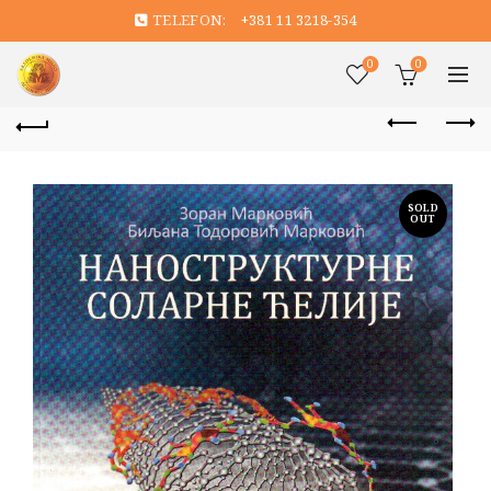
TELEFON:
+381 11 3218-354
0
0
SOLD
OUT