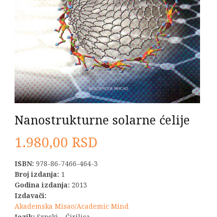
Nanostrukturne solarne ćelije
1.980,00
RSD
ISBN:
978-86-7466-464-3
Broj izdanja:
1
Godina izdanja:
2013
Izdavači:
Akademska Misao/Academic Mind
Jezik:
Srpski – Ćirilica