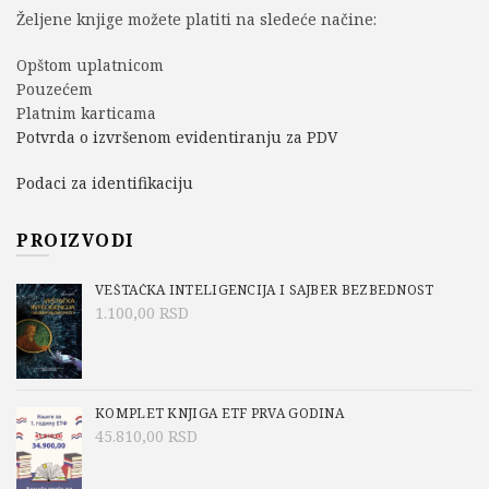
Željene knjige možete platiti na sledeće načine:
Opštom uplatnicom
Pouzećem
Platnim karticama
Potvrda o izvršenom evidentiranju za PDV
Podaci za identifikaciju
PROIZVODI
VEŠTAČKA INTELIGENCIJA I SAJBER BEZBEDNOST
1.100,00
RSD
KOMPLET KNJIGA ETF PRVA GODINA
45.810,00
RSD