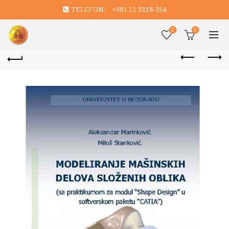
TELEFON:
+381 11 3218-354
0
0