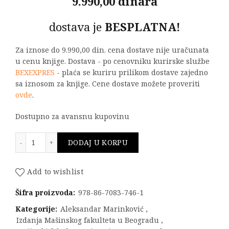
9.990,00 dinara
dostava je
BESPLATNA!
Za iznose do 9.990,00 din. cena dostave nije uračunata
u cenu knjige. Dostava - po cenovniku kurirske službe
BEXEXPRES
- plaća se kuriru prilikom dostave zajedno
sa iznosom za knjige. Cene dostave možete proveriti
ovde
.
Dostupno za avansnu kupovinu
Modeliranje mašinskih delova složenih oblika količin
DODAJ U KORPU
Add to wishlist
Šifra proizvoda:
978-86-7083-746-1
Kategorije:
Aleksandar Marinković
,
Izdanja Mašinskog fakulteta u Beogradu
,