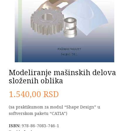
Modeliranje mašinskih delova
složenih oblika
1.540,00
RSD
(sa praktikumom za modul “Shape Design” u
softverskom paketu “CATIA”)
ISBN:
978-86-7083-746-1