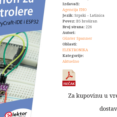
Izdavači:
Agencija EHO
Jezik:
Srpski – Latinica
Povez:
B5 broširan
Broj strana:
226
Autori:
Günter Spanner
Oblasti:
ELEKTRONIKA
Kategorije:
Aktuelno
Za kupovinu u vr
dostav