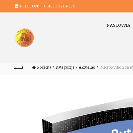
TELEFON:
+381 11 3218-354
NASLOVNA
Početna
Kategorije
Aktuelno
MicroPython za m