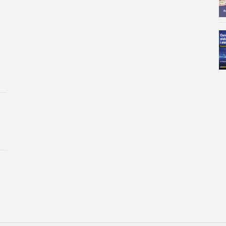
drugim oblastima, kao što su ve
Intelligence) ili mašinsko uč
dakle, da se Python ili „Micro
ovima (Systems on Chips).
Moćni kontroleri, kao što je 
odlične performanse, kao i Wi
ceni. Zahvaljujući ovim karak
osvaja. U poređenju sa drugim
SRAM memoriju, kao i mnogo 
karakteristika, čip nije samo p
programiranje pomoću Micro
U ovoj knjizi je predstavljen
Pored tehničke pozadine, fo
jezik, naučene veštine progr
Individualni projekti su pogod
svakodnevnu primenu. Dakle, p
užitku izrade kompletnih i ko
matičnih ploča, električna kol