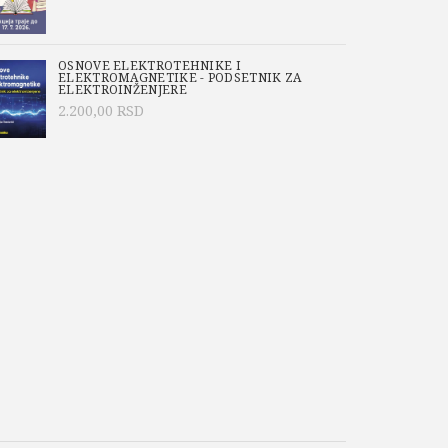
štačka inteligencija (AI – Artificial
enje (ML – Machine Learning). Očigledno je,
Python“ varijanta koristi za upotrebu i u SoC-
OSNOVE ELEKTROTEHNIKE I
ELEKTROMAGNETIKE - PODSETNIK ZA
ELEKTROINŽENJERE
2.200,00
RSD
ESP32 kompanije Espressif Systems, obezbeđuju
-Fi i Bluetooth funkcionalnost po pristupačnoj
teristikama, „scena“ proizvođača se munjevito
 kontrolerima, ESP32 ima znatno veću fleš i
veću brzinu procesora. Zbog ovih
ogodan za klasične C aplikacije, već i za
Python-a.
a primena savremenih sistema sa jednim čipom.
kus je na samom MycroPython-u. Nakon uvoda u
amiranja odmah se primenjuju u praksi.
ni za upotrebu u laboratoriji, ali i za
ored stvarnog efekta učenja, fokus je i na
risnih uređaja. Korišćenjem laboratorijskih
a svih vrsta mogu se realizovati uz malo truda,