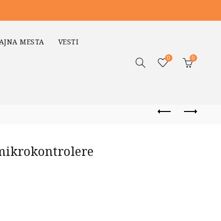
AJNA MESTA
VESTI
0
0
mikrokontrolere