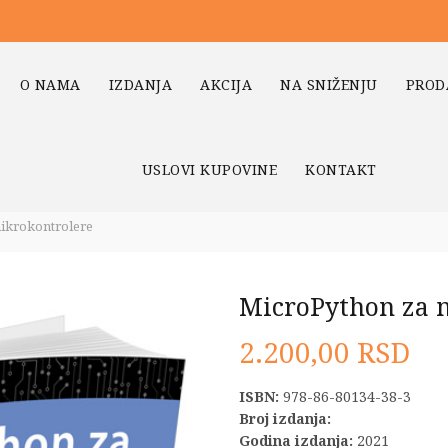
O NAMA
IZDANJA
AKCIJA
NA SNIŽENJU
PROD
USLOVI KUPOVINE
KONTAKT
ikrokontrolere
MicroPython za 
2.200,00
RSD
ISBN:
978-86-80134-38-3
Broj izdanja:
Godina izdanja:
2021