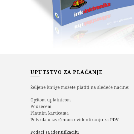
UPUTSTVO ZA PLAĆANJE
Željene knjige možete platiti na sledeće načine:
Opštom uplatnicom
Pouzećem
Platnim karticama
Potvrda o izvršenom evidentiranju za PDV
Podaci za identifikaciju