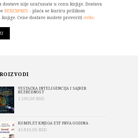
na dostave nije uračunata u cenu knjige. Dostava
be
BEXEXPRES
- plaća se kuriru prilikom
 knjige. Cene dostave možete proveriti
ovde
.
ntrolere količina
PU
ROIZVODI
VEŠTAČKA INTELIGENCIJA I SAJBER
BEZBEDNOST
1.100,00
RSD
lere
aft-IDE i ESP32
KOMPLET KNJIGA ETF PRVA GODINA
 poslednjih godina doživeo ogroman uspon. Ne i
45.810,00
RSD
 sa jednom pločom, kao što je Raspberry Pi,
nosti. Ali, upotreba Python-a preovladava i u