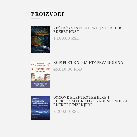
PROIZVODI
VEŠTAČKA INTELIGENCIJA I SAJBER
BEZBEDNOST
1.100,00
RSD
KOMPLET KNJIGA ETF PRVA GODINA
45.810,00
RSD
OSNOVE ELEKTROTEHNIKE I
ELEKTROMAGNETIKE - PODSETNIK ZA
ELEKTROINŽENJERE
2.200,00
RSD