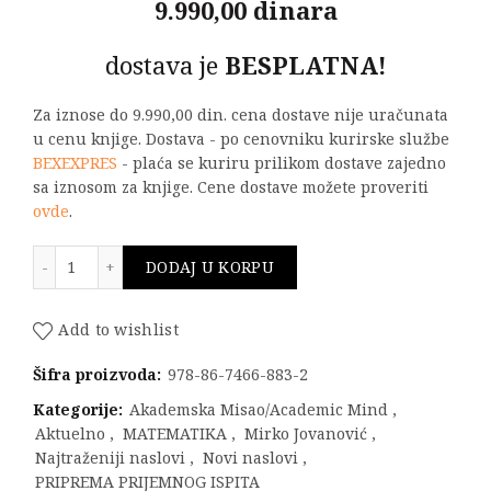
9.990,00 dinara
dostava je
BESPLATNA!
Za iznose do 9.990,00 din. cena dostave nije uračunata
u cenu knjige. Dostava - po cenovniku kurirske službe
BEXEXPRES
- plaća se kuriru prilikom dostave zajedno
sa iznosom za knjige. Cene dostave možete proveriti
ovde
.
Metodička zbirka zadataka iz MATEMATIKE količina
DODAJ U KORPU
Add to wishlist
Šifra proizvoda:
978-86-7466-883-2
Kategorije:
Akademska Misao/Academic Mind
,
Aktuelno
,
MATEMATIKA
,
Mirko Jovanović
,
Najtraženiji naslovi
,
Novi naslovi
,
PRIPREMA PRIJEMNOG ISPITA