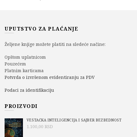
UPUTSTVO ZA PLAĆANJE
Željene knjige možete platiti na sledeće načine:
Opštom uplatnicom
Pouzećem
Platnim karticama
Potvrda o izvršenom evidentiranju za PDV
Podaci za identifikaciju
PROIZVODI
VEŠTAČKA INTELIGENCIJA I SAJBER BEZBEDNOST
1.100,00
RSD