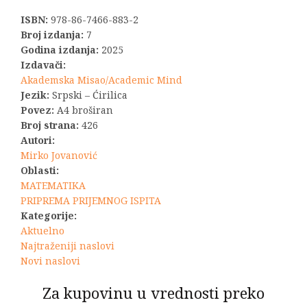
ISBN:
978-86-7466-883-2
Broj izdanja:
7
Godina izdanja:
2025
Izdavači:
Akademska Misao/Academic Mind
Jezik:
Srpski – Ćirilica
Povez:
A4 broširan
Broj strana:
426
Autori:
Mirko Jovanović
Oblasti:
MATEMATIKA
PRIPREMA PRIJEMNOG ISPITA
Kategorije:
Aktuelno
Najtraženiji naslovi
Novi naslovi
Za kupovinu u vrednosti preko