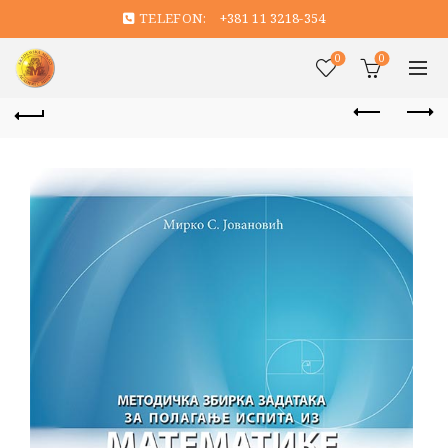
TELEFON:
+381 11 3218-354
0
0