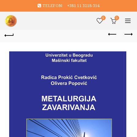
TELEFON:
+381 11 3218-354
0
0