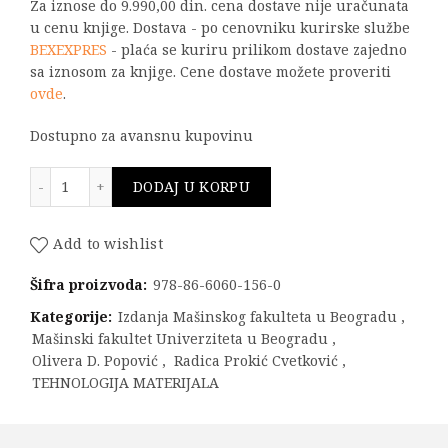
Za iznose do 9.990,00 din. cena dostave nije uračunata
u cenu knjige. Dostava - po cenovniku kurirske službe
BEXEXPRES
- plaća se kuriru prilikom dostave zajedno
sa iznosom za knjige. Cene dostave možete proveriti
ovde
.
Dostupno za avansnu kupovinu
Metalurgija zavarivanja količina
DODAJ U KORPU
Add to wishlist
Šifra proizvoda:
978-86-6060-156-0
Kategorije:
Izdanja Mašinskog fakulteta u Beogradu
,
Mašinski fakultet Univerziteta u Beogradu
,
Olivera D. Popović
,
Radica Prokić Cvetković
,
TEHNOLOGIJA MATERIJALA