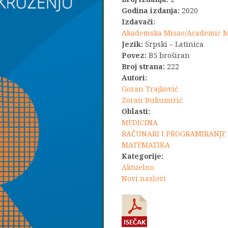
je
Godina izdanja:
2020
Izdavači:
bila:
Akademska Misao/Academic 
Jezik:
Srpski – Latinica
1.980,0
Povez:
B5 broširan
Broj strana:
222
Autori:
Goran Trajković
Zoran Bukumirić
Oblasti:
MEDICINA
RAČUNARI I PROGRAMIRANJE
MATEMATIKA
Kategorije:
Aktuelno
Novi naslovi