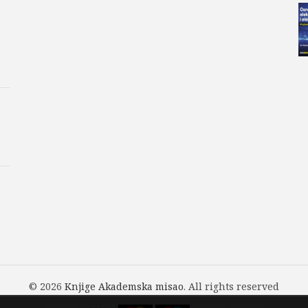
čitaocima aktivno učenje med
u R-u. Materijali u knjizi obu
statističkih metoda, objašnjav
rezultata) i R programsko okru
objašnjenja za pisanje kôda). 
R-a, već njegovu praktičnu p
medicinske statistike i grafičk
Publikacija je namenjena, kak
okruženjem programskog jezik
tako i naprednim korisnicima.
komandama za rešavanje svih 
analizu korak po korak i imat
Za rad u R programskom okruže
osnovno poznavanje rada na 
Ažurirane verzije baza i skrip
© 2026
Knjige Akademska misao
. All rights reserved
Baze podataka