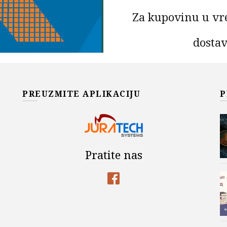
Za kupovinu u vr
dostav
Za iznose do 9.990,00 din. ce
- po cenovniku kurirske služ
dostave zajedno sa iznosom za
PREUZMITE APLIKACIJU
P
MEDICINSKA STATISTIK
DODAJ U KOR
Add to wishlist
Pratite nas
OPIS
O knjizi:
Knjiga „Medicinska statisti