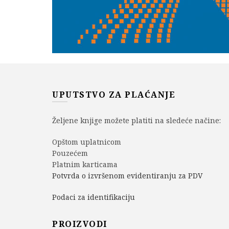
UPUTSTVO ZA PLAĆANJE
Željene knjige možete platiti na sledeće načine:
Opštom uplatnicom
Pouzećem
Platnim karticama
Potvrda o izvršenom evidentiranju za PDV
Podaci za identifikaciju
PROIZVODI