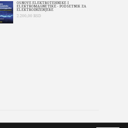
icinske statistike rešavanjem realnih problema
OSNOVE ELEKTROTEHNIKE I
ELEKTROMAGNETIKE - PODSETNIK ZA
hvataju Medicinsku statistiku (opis različitih
ELEKTROINŽENJERE
anje korak po korak analize i interpretacije
2.200,00
RSD
ženje (svi primeri se izvode u R-u, uz detaljna
Cilj autora nije bio da prikažu sve mogućnosti
rimenu u rešavanju realnih problema iz
oj prezentaciji podataka.
o istraživačima koji se po prvi put susreću sa
a R, kao i sa primenom statističkih metoda,
 Uz knjigu idu baze podataka i R skriptovi sa
primera. Na taj način korisnici mogu ponoviti
i pristup kompletnim izlaznim rezultatima.
nju i rešavanje primera iz knjige dovoljno je
računaru.
tova možete preuzeti sa sledećih linkova: