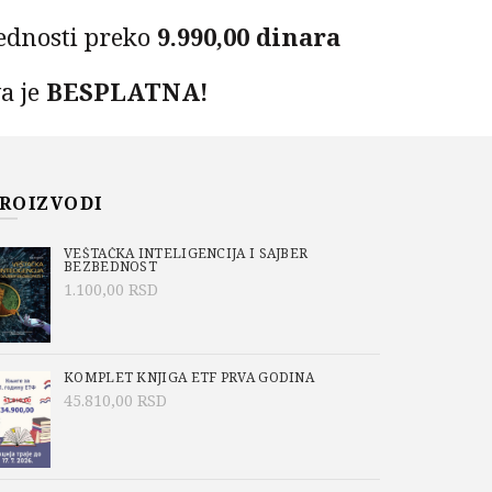
ednosti preko
9.990,00 dinara
a je
BESPLATNA!
na dostave nije uračunata u cenu knjige. Dostava
be
BEXEXPRES
- plaća se kuriru prilikom
 knjige. Cene dostave možete proveriti
ovde
.
ROIZVODI
A U R PROGRAMSKOM OKRUŽENJU količina
PU
VEŠTAČKA INTELIGENCIJA I SAJBER
BEZBEDNOST
1.100,00
RSD
KOMPLET KNJIGA ETF PRVA GODINA
45.810,00
RSD
ka u R programskom okruženju” omogućava