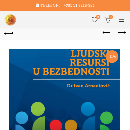
TELEFON:
+381 11 3218-354
0
0
-21%