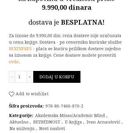
9.990,00 dinara
dostava je
BESPLATNA!
Za iznose do 9.990,00 din. cena dostave nije uračunata
u cenu knjige. Dostava - po cenovniku kurirske službe
BEXEXPRES
- plaća se kuriru prilikom dostave zajedno
sa iznosom za knjige. Cene dostave možete proveriti
ovde
.
LJUDSKI RESURSI U BEZBEDNOSTI količina
DODAJ U KORPU
Add to wishlist
Šifra proizvoda:
978-86-7466-870-2
Kategorije:
Akademska Misao/Academic Mind
,
Aktuelno
,
BEZBEDNOST
,
E-knjiga
,
Ivan Arnautović
,
Na sniženju
,
Novi naslovi