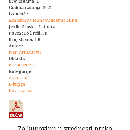
bila:
1.100,00 R
Broj izdanja:
1
Godina izdanja:
2021
1.390,00 RSD.
Izdavači:
Akademska Misao/Academic Mind
Jezik:
Srpski – Latinica
Povez:
B5 broširan
Broj strana:
140
Autori:
Ivan Arnautović
Oblasti:
BEZBEDNOST
Kategorije:
Aktuelno
E-knjiga
Novi naslovi
Za kupovinu u vrednosti preko