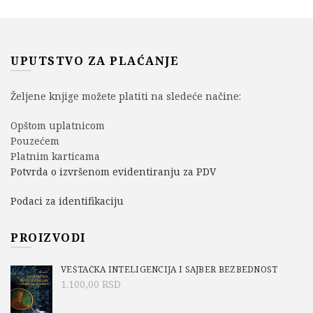
UPUTSTVO ZA PLAĆANJE
Željene knjige možete platiti na sledeće načine:
Opštom uplatnicom
Pouzećem
Platnim karticama
Potvrda o izvršenom evidentiranju za PDV
Podaci za identifikaciju
PROIZVODI
VEŠTAČKA INTELIGENCIJA I SAJBER BEZBEDNOST
1.100,00
RSD