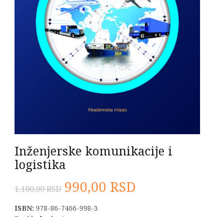
Inženjerske komunikacije i
logistika
Originalna
Trenutna
990,00
RSD
1.100,00
RSD
cena
cena
ISBN:
978-86-7466-998-3