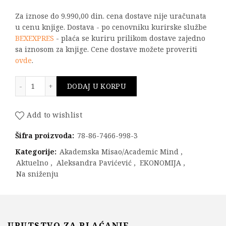
Za iznose do 9.990,00 din. cena dostave nije uračunata
u cenu knjige. Dostava - po cenovniku kurirske službe
BEXEXPRES
- plaća se kuriru prilikom dostave zajedno
sa iznosom za knjige. Cene dostave možete proveriti
ovde
.
Inženjerske komunikacije i logistika količina
DODAJ U KORPU
Add to wishlist
Šifra proizvoda:
78-86-7466-998-3
Kategorije:
Akademska Misao/Academic Mind
,
Aktuelno
,
Aleksandra Pavićević
,
EKONOMIJA
,
Na sniženju
UPUTSTVO ZA PLAĆANJE