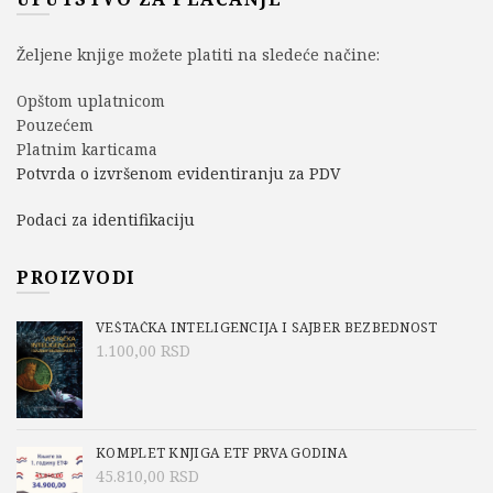
Željene knjige možete platiti na sledeće načine:
Opštom uplatnicom
Pouzećem
Platnim karticama
Potvrda o izvršenom evidentiranju za PDV
Podaci za identifikaciju
PROIZVODI
VEŠTAČKA INTELIGENCIJA I SAJBER BEZBEDNOST
1.100,00
RSD
KOMPLET KNJIGA ETF PRVA GODINA
45.810,00
RSD