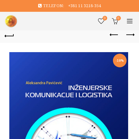
TELEFON:
+381 11 3218-354
0
0
-10%