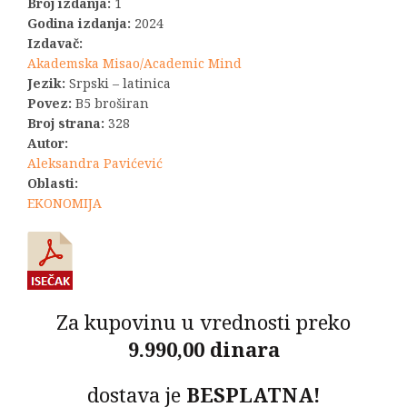
Broj izdanja:
1
je
je:
Godina izdanja:
2024
Izdavač:
bila:
990,00 RSD.
Akademska Misao/Academic Mind
Jezik:
Srpski – latinica
1.100,00 RSD.
Povez:
B5 broširan
Broj strana:
328
Autor:
Aleksandra Pavićević
Oblasti:
EKONOMIJA
Za kupovinu u vrednosti preko
9.990,00 dinara
dostava je
BESPLATNA!