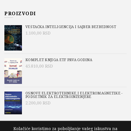
PROIZVODI
VEŠTAČKA INTELIGENCIJA I SAJBER BEZBEDNOST
1.100,00
RSD
KOMPLET KNJIGA ETF PRVA GODINA
45.810,00
RSD
OSNOVE ELEKTROTEHNIKE I ELEKTROMAGNETIKE -
PODSETNIK ZA ELEKTROINŽENJERE
2.200,00
RSD
Kolačiće koristimo za poboljšanje vašeg iskustva na