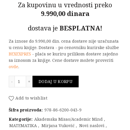
Za kupovinu u vrednosti preko
9.990,00 dinara
dostava je
BESPLATNA!
Za iznose do 9.990,00 din. cena dostave nije uračunata
u cenu knjige. Dostava - po cenovniku kurirske službe
BEXEXPRES
- plaća se kuriru prilikom dostave zajedno
sa iznosom za knjige. Cene dostave možete proveriti
ovde
.
Grupe geometrijskih preslikavanja količina
DODAJ U KORPU
Add to wishlist
Šifra proizvoda:
978-86-6200-043-9
Kategorije:
Akademska Misao/Academic Mind
,
MATEMATIKA
,
Mirjana Vuković
,
Novi naslovi
,