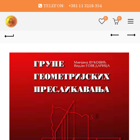
TELEFON:
+381 11 3218-354
0
0