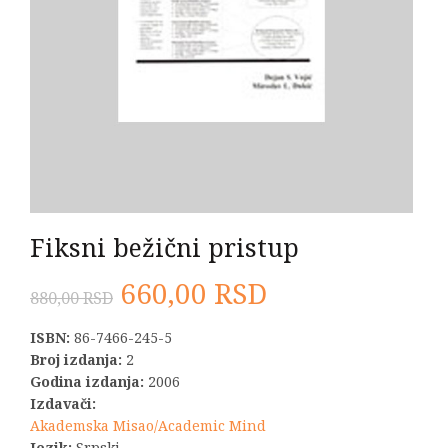
Fiksni bežični pristup
Originalna
Trenutna
660,00
RSD
880,00
RSD
cena
cena
ISBN:
86-7466-245-5
Broj izdanja:
2
je
je:
Godina izdanja:
2006
Izdavači:
bila:
660,00 RSD.
Akademska Misao/Academic Mind
Jezik:
Srpski