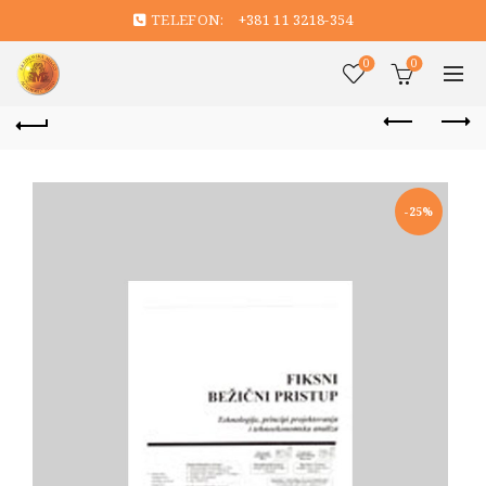
TELEFON:
+381 11 3218-354
0
0
-25%