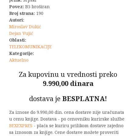
880,00 RSD.
Povez:
B5 broširan
Broj strana:
190
Autori:
Miroslav Dukić
Dejan Vujić
Oblasti:
TELEKOMUNIKACIJE
Kategorije:
Aktuelno
Za kupovinu u vrednosti preko
9.990,00 dinara
dostava je
BESPLATNA!
Za iznose do 9.990,00 din. cena dostave nije uračunata
u cenu knjige. Dostava - po cenovniku kurirske službe
BEXEXPRES
- plaća se kuriru prilikom dostave zajedno
sa iznosom za knjige. Cene dostave možete proveriti