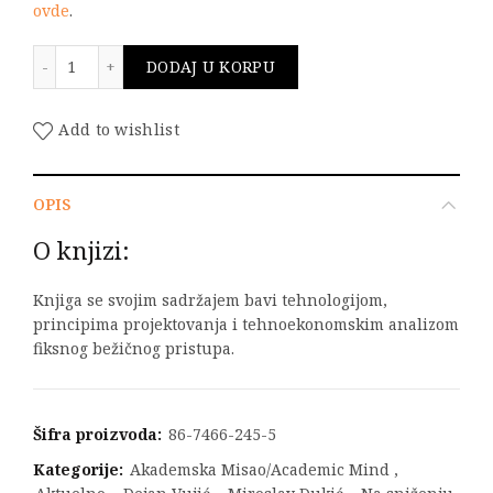
ovde
.
Fiksni bežični pristup količina
DODAJ U KORPU
Add to wishlist
OPIS
O knjizi:
Knjiga se svojim sadržajem bavi tehnologijom,
principima projektovanja i tehnoekonomskim analizom
fiksnog bežičnog pristupa.
Šifra proizvoda:
86-7466-245-5
Kategorije:
Akademska Misao/Academic Mind
,