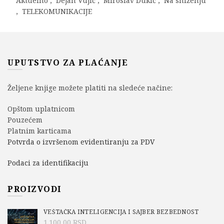
Aktuelno
,
Dejan Vujić
,
Miroslav Dukić
,
Na sniženju
,
TELEKOMUNIKACIJE
UPUTSTVO ZA PLAĆANJE
Željene knjige možete platiti na sledeće načine:
Opštom uplatnicom
Pouzećem
Platnim karticama
Potvrda o izvršenom evidentiranju za PDV
Podaci za identifikaciju
PROIZVODI
VEŠTAČKA INTELIGENCIJA I SAJBER BEZBEDNOST
1.100,00
RSD