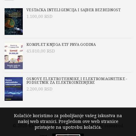
VEŠTAČKA INTELIGENCIJA I SAJBER BEZBEDNOST
1.100,00
RSD
KOMPLET KNJIGA ETF PRVA GODINA
45.810,00
RSD
OSNOVE ELEKTROTEHNIKE I ELEKTROMAGNETIKE -
PODSETNIK ZA ELEKTROINŽENJERE
2.200,00
RSD
Kolačiće koristimo za poboljšanje vašeg iskustva na
našoj web stranici. Pregledom ove web stranice
© 2026
Knjige Akademska misao
. All rights reserved
pristajete na upotrebu kolačića.