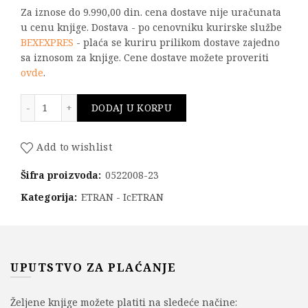
Za iznose do 9.990,00 din. cena dostave nije uračunata
u cenu knjige. Dostava - po cenovniku kurirske službe
BEXEXPRES
- plaća se kuriru prilikom dostave zajedno
sa iznosom za knjige. Cene dostave možete proveriti
ovde
.
ETRAN - IcETRAN: KOTIZACIJA 8 količina
DODAJ U KORPU
Add to wishlist
Šifra proizvoda:
0522008-23
Kategorija:
ETRAN - IcETRAN
UPUTSTVO ZA PLAĆANJE
Željene knjige možete platiti na sledeće načine: