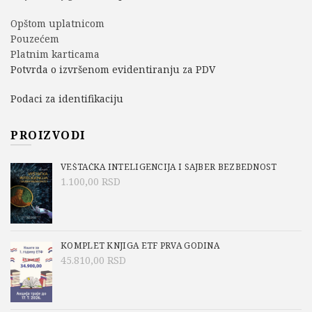
Opštom uplatnicom
Pouzećem
Platnim karticama
Potvrda o izvršenom evidentiranju za PDV
Podaci za identifikaciju
PROIZVODI
VEŠTAČKA INTELIGENCIJA I SAJBER BEZBEDNOST
1.100,00
RSD
KOMPLET KNJIGA ETF PRVA GODINA
45.810,00
RSD