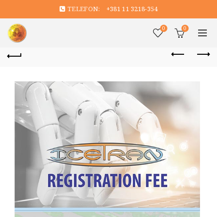
TELEFON:
+381 11 3218-354
0
0