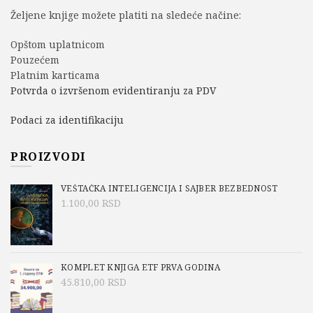
Željene knjige možete platiti na sledeće načine:
Opštom uplatnicom
Pouzećem
Platnim karticama
Potvrda o izvršenom evidentiranju za PDV
Podaci za identifikaciju
PROIZVODI
VEŠTAČKA INTELIGENCIJA I SAJBER BEZBEDNOST
1.100,00
RSD
KOMPLET KNJIGA ETF PRVA GODINA
45.810,00
RSD