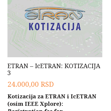
ETRAN – IcETRAN: KOTIZACIJA
3
24.000,00
RSD
Kotizacija za
ETRAN
i
IcETRAN
(
osim
IEEE Xplore
)
:
Registration fee for