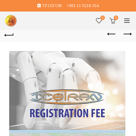
TELEFON:
+381 11 3218-354
0
0