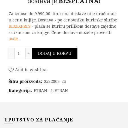
dostava je
BESPLATNA!
Za iznose do 9.990,00 din. cena dostave nije uračunata
u cenu knjige. Dostava - po cenovniku kurirske službe
BEXEXPRES
- plaća se kuriru prilikom dostave zajedno
sa iznosom za knjige. Cene dostave možete proveriti
ovde
.
ETRAN - IcETRAN: KOTIZACIJA 3 količina
DODAJ U KORPU
Add to wishlist
Šifra proizvoda:
0522003-23
Kategorija:
ETRAN - IcETRAN
UPUTSTVO ZA PLAĆANJE