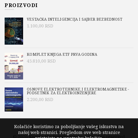
PROIZVODI
VEŠTAČKA INTELIGENCIJA I SAJBER BEZBEDNOST
1.100,00
RSD
KOMPLET KNJIGA ETF PRVA GODINA
45.810,00
RSD
OSNOVE ELEKTROTEHNIKE I ELEKTROMAGNETIKE -
PODSETNIK ZA ELEKTROINŽENJERE
2.200,00
RSD
Kolačiće koristimo za poboljšanje vašeg iskustva na
našoj web stranici. Pregledom ove web stranice
© 2026
Knjige Akademska misao
. All rights reserved