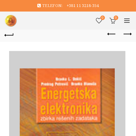
TELEFON:
+381 11 3218-354
0
0