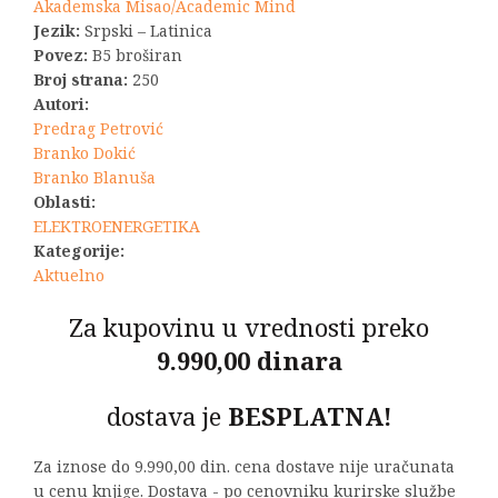
Akademska Misao/Academic Mind
Jezik:
Srpski – Latinica
Povez:
B5 broširan
Broj strana:
250
Autori:
Predrag Petrović
Branko Dokić
Branko Blanuša
Oblasti:
ELEKTROENERGETIKA
Kategorije:
Aktuelno
Za kupovinu u vrednosti preko
9.990,00 dinara
dostava je
BESPLATNA!
Za iznose do 9.990,00 din. cena dostave nije uračunata
u cenu knjige. Dostava - po cenovniku kurirske službe