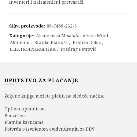
inventori i naizmenični pretvarači.
Šifra proizvoda:
86-7466-232-3
Kategorije:
Akademska Misao/Academic Mind
,
Aktuelno
,
Branko Blanuša
,
Branko Dokić
,
ELEKTROENERGETIKA
,
Predrag Petrović
UPUTSTVO ZA PLAĆANJE
Željene knjige možete platiti na sledeće načine:
Opštom uplatnicom
Pouzećem
Platnim karticama
Potvrda o izvršenom evidentiranju za PDV