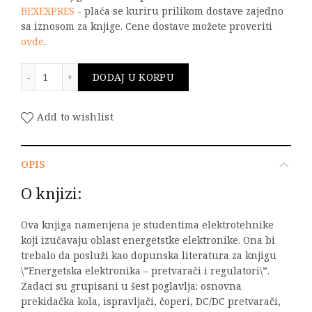
BEXEXPRES
- plaća se kuriru prilikom dostave zajedno
sa iznosom za knjige. Cene dostave možete proveriti
ovde
.
Energetska elektronika - zbirka rešenih zadataka koli
DODAJ U KORPU
Add to wishlist
OPIS
O knjizi:
Ova knjiga namenjena je studentima elektrotehnike
koji izučavaju oblast energetstke elektronike. Ona bi
trebalo da posluži kao dopunska literatura za knjigu
\”Energetska elektronika – pretvarači i regulatori\”.
Zadaci su grupisani u šest poglavlja: osnovna
prekidačka kola, ispravljači, čoperi, DC/DC pretvarači,