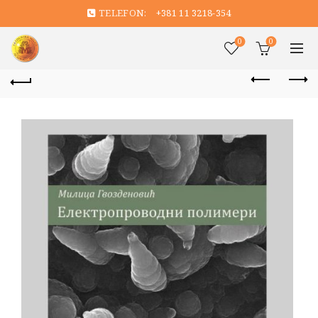
TELEFON:
+381 11 3218-354
0
0