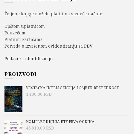
Željene knjige možete platiti na sledeće načine:
Opštom uplatnicom
Pouzećem
Platnim karticama
Potvrda o izvršenom evidentiranju za PDV
Podaci za identifikaciju
PROIZVODI
VEŠTAČKA INTELIGENCIJA I SAJBER BEZBEDNOST
1.100,00
RSD
KOMPLET KNJIGA ETF PRVA GODINA
45.810,00
RSD