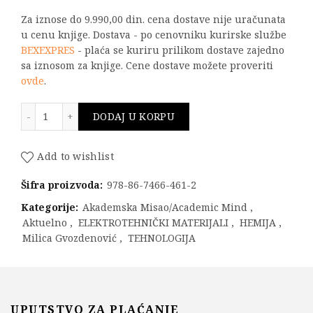
Za iznose do 9.990,00 din. cena dostave nije uračunata
u cenu knjige. Dostava - po cenovniku kurirske službe
BEXEXPRES
- plaća se kuriru prilikom dostave zajedno
sa iznosom za knjige. Cene dostave možete proveriti
ovde
.
Elektroprovodni polimeri količina
DODAJ U KORPU
Add to wishlist
Šifra proizvoda:
978-86-7466-461-2
Kategorije:
Akademska Misao/Academic Mind
,
Aktuelno
,
ELEKTROTEHNIČKI MATERIJALI
,
HEMIJA
,
Milica Gvozdenović
,
TEHNOLOGIJA
UPUTSTVO ZA PLAĆANJE