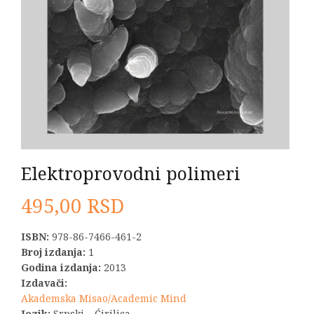
Elektroprovodni polimeri
495,00
RSD
ISBN:
978-86-7466-461-2
Broj izdanja:
1
Godina izdanja:
2013
Izdavači:
Akademska Misao/Academic Mind
Jezik:
Srpski – Ćirilica