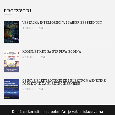
PROIZVODI
VEŠTAČKA INTELIGENCIJA I SAJBER BEZBEDNOST
1.100,00
RSD
KOMPLET KNJIGA ETF PRVA GODINA
45.810,00
RSD
OSNOVE ELEKTROTEHNIKE I ELEKTROMAGNETIKE -
PODSETNIK ZA ELEKTROINŽENJERE
2.200,00
RSD
Kolačiće koristimo za poboljšanje vašeg iskustva na