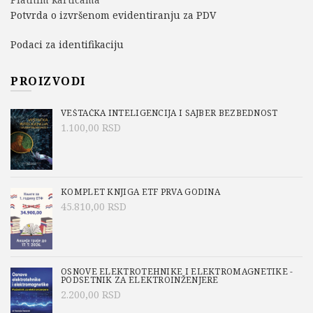
Potvrda o izvršenom evidentiranju za PDV
Podaci za identifikaciju
PROIZVODI
VEŠTAČKA INTELIGENCIJA I SAJBER BEZBEDNOST
1.100,00
RSD
KOMPLET KNJIGA ETF PRVA GODINA
45.810,00
RSD
OSNOVE ELEKTROTEHNIKE I ELEKTROMAGNETIKE -
PODSETNIK ZA ELEKTROINŽENJERE
2.200,00
RSD