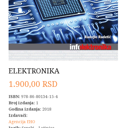
ELEKTRONIKA
1.900,00
RSD
ISBN:
978-86-80134-15-4
Broj izdanja:
1
Godina izdanja:
2018
Izdavači:
Agencija EHO
Jezik:
Srpski – Latinica