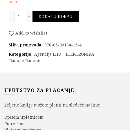
ovde
.
ELEKTRONIKA količina
DODAJ U KORPU
Add to wishlist
Šifra proizvoda:
978-86-80134-15-4
Kategorije:
Agencija EHO
,
ELEKTRONIKA
,
Radojle Radetić
UPUTSTVO ZA PLAĆANJE
Željene knjige možete platiti na sledeće načine:
Opštom uplatnicom
Pouzećem
Platnim karticama