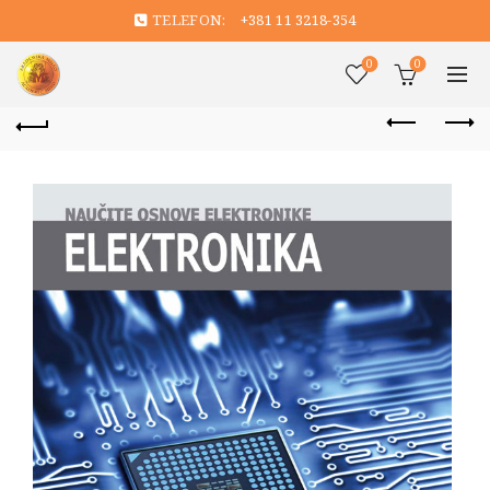
TELEFON:
+381 11 3218-354
0
0