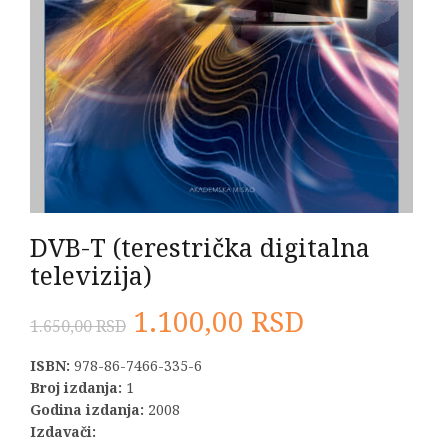
DVB-T (terestrička digitalna
televizija)
Originalna
Trenutna
1.100,00
RSD
1.650,00
RSD
cena
cena
ISBN:
978-86-7466-335-6
Broj izdanja:
1
je
je:
Godina izdanja:
2008
Izdavači: