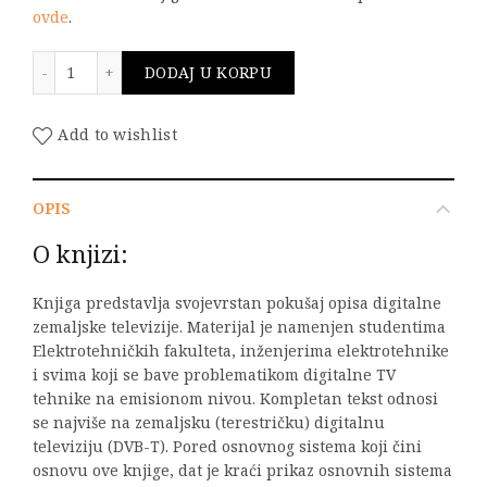
ovde
.
DVB-T (terestrička digitalna televizija) količina
DODAJ U KORPU
Add to wishlist
OPIS
O knjizi:
Knjiga predstavlja svojevrstan pokušaj opisa digitalne
zemaljske televizije. Materijal je namenjen studentima
Elektrotehničkih fakulteta, inženjerima elektrotehnike
i svima koji se bave problematikom digitalne TV
tehnike na emisionom nivou. Kompletan tekst odnosi
se najviše na zemaljsku (terestričku) digitalnu
televiziju (DVB-T). Pored osnovnog sistema koji čini
osnovu ove knjige, dat je kraći prikaz osnovnih sistema