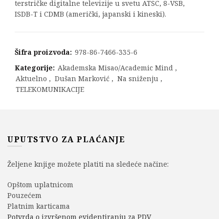
terstričke digitalne televizije u svetu ATSC, 8-VSB,
ISDB-T i CDMB (američki, japanski i kineski).
Šifra proizvoda:
978-86-7466-335-6
Kategorije:
Akademska Misao/Academic Mind
,
Aktuelno
,
Dušan Marković
,
Na sniženju
,
TELEKOMUNIKACIJE
UPUTSTVO ZA PLAĆANJE
Željene knjige možete platiti na sledeće načine:
Opštom uplatnicom
Pouzećem
Platnim karticama
Potvrda o izvršenom evidentiranju za PDV