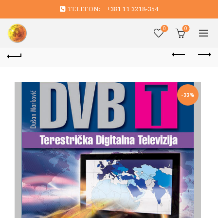
TELEFON:
+381 11 3218-354
0
0
-33%