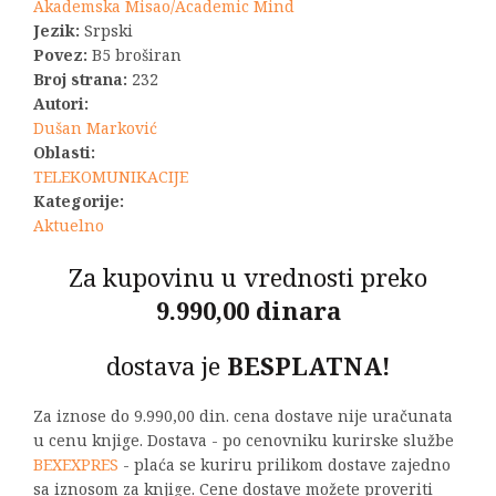
bila:
1.100,00 R
Akademska Misao/Academic Mind
Jezik:
Srpski
1.650,00 RSD.
Povez:
B5 broširan
Broj strana:
232
Autori:
Dušan Marković
Oblasti:
TELEKOMUNIKACIJE
Kategorije:
Aktuelno
Za kupovinu u vrednosti preko
9.990,00 dinara
dostava je
BESPLATNA!
Za iznose do 9.990,00 din. cena dostave nije uračunata
u cenu knjige. Dostava - po cenovniku kurirske službe
BEXEXPRES
- plaća se kuriru prilikom dostave zajedno
sa iznosom za knjige. Cene dostave možete proveriti