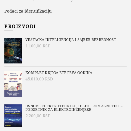
Podaci za identifikaciju
PROIZVODI
VEŠTAČKA INTELIGENCIJA I SAJBER BEZBEDNOST
1.100,00
RSD
KOMPLET KNJIGA ETF PRVA GODINA
45.810,00
RSD
OSNOVE ELEKTROTEHNIKE I ELEKTROMAGNETIKE -
PODSETNIK ZA ELEKTROINŽENJERE
2.200,00
RSD