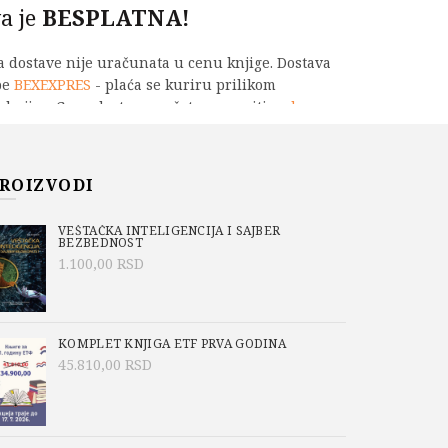
a je
BESPLATNA!
na dostave nije uračunata u cenu knjige. Dostava
be
BEXEXPRES
- plaća se kuriru prilikom
 knjige. Cene dostave možete proveriti
ovde
.
 SISTEMI ZA DISTRIBUCIJU ELEKTRIČNE ENERGIJE količina
PU
ROIZVODI
VEŠTAČKA INTELIGENCIJA I SAJBER
BEZBEDNOST
-787-3
1.100,00
RSD
o/Academic Mind
,
Aktuelno
,
a Mijailović
KOMPLET KNJIGA ETF PRVA GODINA
45.810,00
RSD