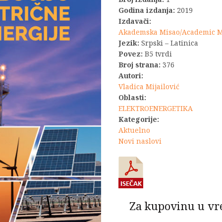
Godina izdanja:
2019
Izdavači:
Akademska Misao/Academic 
Jezik:
Srpski – Latinica
Povez:
B5 tvrdi
Broj strana:
376
Autori:
Vladica Mijailović
Oblasti:
ELEKTROENERGETIKA
Kategorije:
Aktuelno
Novi naslovi
Za kupovinu u vr