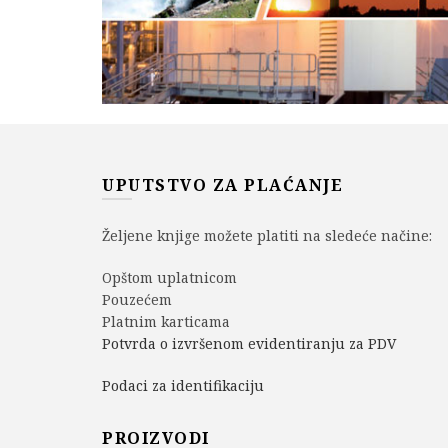
UPUTSTVO ZA PLAĆANJE
Željene knjige možete platiti na sledeće načine:
Opštom uplatnicom
Pouzećem
Platnim karticama
Potvrda o izvršenom evidentiranju za PDV
Podaci za identifikaciju
PROIZVODI