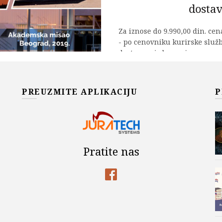
dostav
Za iznose do 9.990,00 din. ce
- po cenovniku kurirske služ
dostave zajedno sa iznosom za
DISTRIBUIRANI IZVORI I
DODAJ U KOR
PREUZMITE APLIKACIJU
P
Add to wishlist
Šifra proizvoda:
978-86-7466
Kategorije:
Akademska Misa
Pratite nas
ELEKTROENERGETIKA
,
Vladic