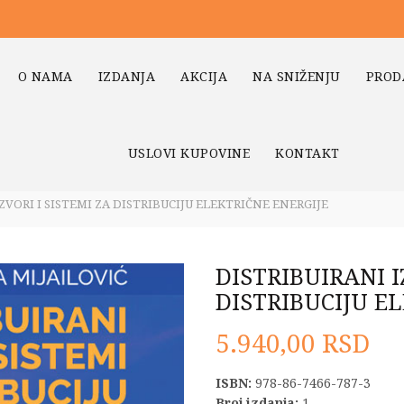
O NAMA
IZDANJA
AKCIJA
NA SNIŽENJU
PROD
USLOVI KUPOVINE
KONTAKT
ZVORI I SISTEMI ZA DISTRIBUCIJU ELEKTRIČNE ENERGIJE
DISTRIBUIRANI I
DISTRIBUCIJU E
5.940,00
RSD
ISBN:
978-86-7466-787-3
Broj izdanja:
1