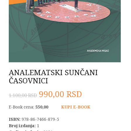
ANALEMATSKI SUNČANI
ČASOVNICI
Originalna
Trenutna
990,00
RSD
1.100,00
RSD
cena
cena
E-Book cena:
550,00
KUPI E-BOOK
je
je:
ISBN:
978-86-7466-879-5
Broj izdanja:
1