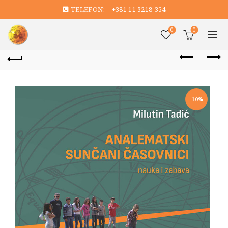
TELEFON:
+381 11 3218-354
0
0
-10%