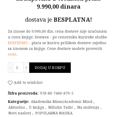
9.990,00 dinara
dostava je
BESPLATNA!
Za iznose do 9.990,00 din. cena dostave nije uračunata
u cenu knjige. Dostava - po cenovniku kurirske službe
BEXEXPRES
- plaća se kuriru prilikom dostave zajedno
sa iznosom za knjige. Cene dostave možete proveriti
ovde
.
ANALEMATSKI SUNČANI ČASOVNICI količina
DODAJ U KORPU
Add to wishlist
Šifra proizvoda:
978-86-7466-879-5
Kategorije:
Akademska Misao/Academic Mind
,
Aktuelno
,
E-knjiga
,
Milutin Tadić
,
Na sniženju
,
Novi naslovi
,
POPULARNA NAUKA