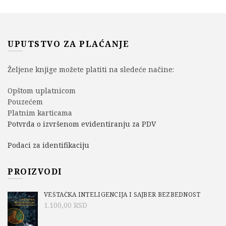
UPUTSTVO ZA PLAĆANJE
Željene knjige možete platiti na sledeće načine:
Opštom uplatnicom
Pouzećem
Platnim karticama
Potvrda o izvršenom evidentiranju za PDV
Podaci za identifikaciju
PROIZVODI
VEŠTAČKA INTELIGENCIJA I SAJBER BEZBEDNOST
1.100,00
RSD