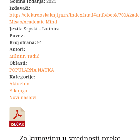
bila:
990,00 RSD.
Godina izdanja:
2021
Izdavači:
1.100,00 RSD.
https://elektronskaknjiga.rs/index.html#/info/book/783Akad
Misao/Academic Mind
Jezik:
Srpski – Latinica
Povez:
Broj strana:
91
Autori:
Milutin Tadić
Oblasti:
POPULARNA NAUKA
Kategorije:
Aktuelno
E-knjiga
Novi naslovi
Za kupovinu u vrednosti preko